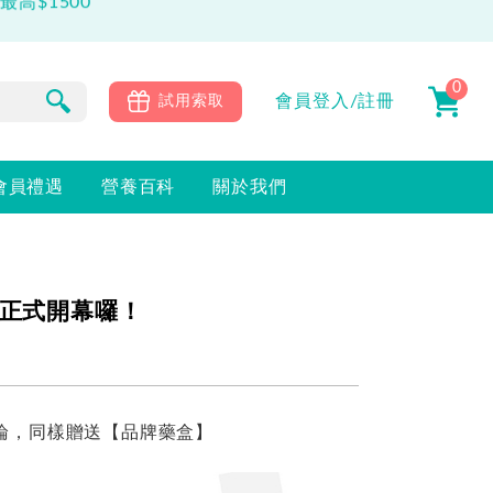
0
會員
登入/註冊
試用索取
會員禮遇
營養百科
關於我們
9正式開幕囉！
評論，同樣贈送【品牌藥盒】