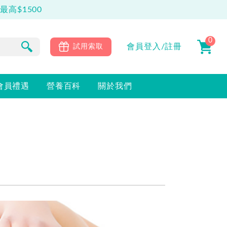
0
會員
登入/註冊
試用索取
會員禮遇
營養百科
關於我們