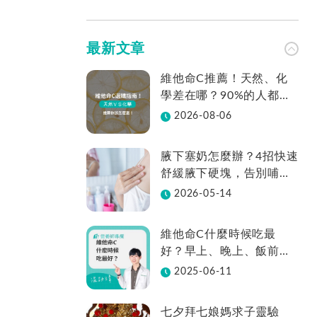
最新文章
維他命C推薦！天然、化
學差在哪？90%的人都不
知道怎麼挑！帶你一次看
2026-08-06
腋下塞奶怎麼辦？4招快速
舒緩腋下硬塊，告別哺乳
疼痛
2026-05-14
維他命C什麼時候吃最
好？早上、晚上、飯前、
飯後差在哪？
2025-06-11
七夕拜七娘媽求子靈驗