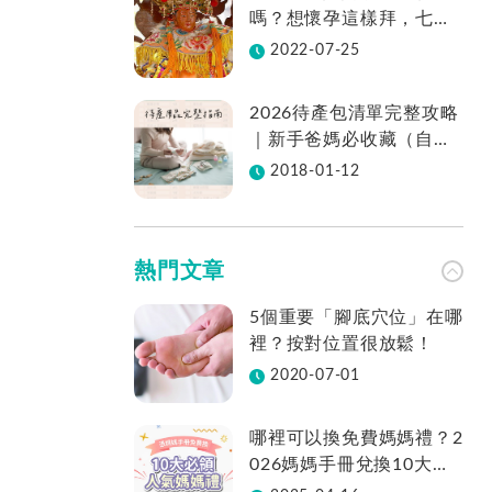
嗎？想懷孕這樣拜，七娘
媽拜法、供品、地點一次
2022-07-25
看
2026待產包清單完整攻略
｜新手爸媽必收藏（自然
產／剖腹產適用／表格免
2018-01-12
費下載）
熱門文章
5個重要「腳底穴位」在哪
裡？按對位置很放鬆！
2020-07-01
哪裡可以換免費媽媽禮？2
026媽媽手冊兌換10大品
牌懶人包一次看！