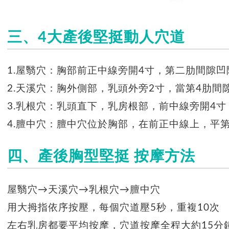
三、4大產後堅挺動人穴道
1.屋翳穴：胸部前正中線旁開4寸，第二肋間隙凹
2.天溪穴：胸外側部，乳頭外旁2寸，當第4肋間
3.乳根穴：乳頭直下，乳房根部，前中線旁開4寸
4.膻中穴：膻中穴位於胸部，在前正中線上，平
四、產後胸型堅挺 按摩方法
屋翳穴→天溪穴→乳根穴→膻中穴
用大拇指依序按壓，每個穴道壓5秒，重複10次
左右乳房都要平均按摩，穴道按摩全程大約15分