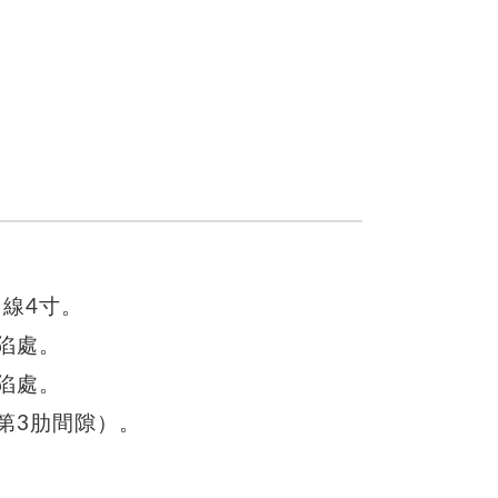
線4寸。
陷處。
陷處。
第3肋間隙）。