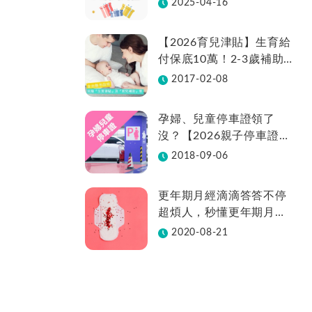
2025-04-16
【2026育兒津貼】生育給
付保底10萬！2-3歲補助
不中斷、全台22縣市補助
2017-02-08
金額總整理
孕婦、兒童停車證領了
沒？【2026親子停車證懶
人包】各縣市領取方法在
2018-09-06
這裡
更年期月經滴滴答答不停
超煩人，秒懂更年期月經
週期變化
2020-08-21