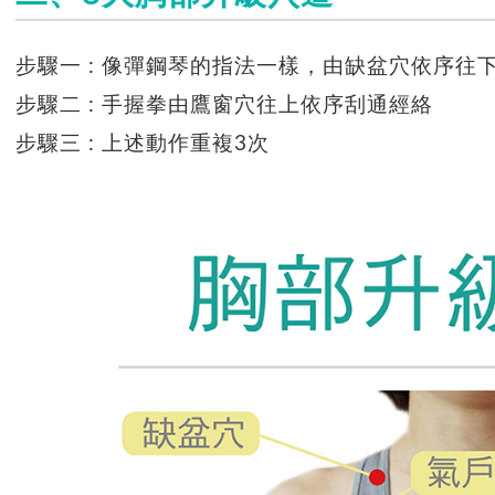
步驟一 : 像彈鋼琴的指法一樣，由缺盆穴依序往
步驟二 : 手握拳由鷹窗穴往上依序刮通經絡
步驟三 : 上述動作重複3次