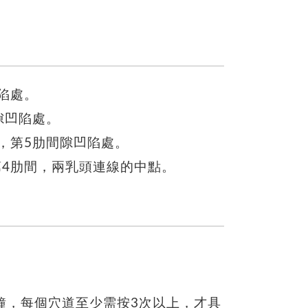
陷處。
隙凹陷處。
，第5肋間隙凹陷處。
第4肋間，兩乳頭連線的中點。
鐘，每個穴道至少需按3次以上，才具