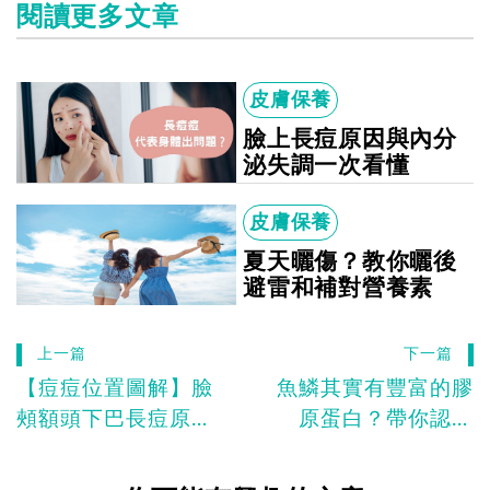
閱讀更多文章
皮膚保養
臉上長痘原因與內分
泌失調一次看懂
皮膚保養
夏天曬傷？教你曬後
避雷和補對營養素
上一篇
下一篇
【痘痘位置圖解】臉
魚鱗其實有豐富的膠
頰額頭下巴長痘原因
原蛋白？帶你認識
與內分泌失調一次看
「水解魚鱗膠原蛋
懂
白」的優勢與好處