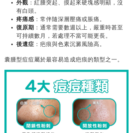
外觀
：紅腫突起、摸起來硬塊感明顯，沒
有白頭。
疼痛感
：常伴隨深層壓痛或脹痛。
復原期
：通常需要數週以上，嚴重時甚至
可持續數月，若處理不當可能更長。
後遺症
：疤痕與色素沉澱風險高。
囊腫型痘痘屬於最容易造成疤痕的類型之一。