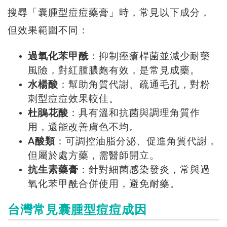
搜尋「囊腫型痘痘藥膏」時，常見以下成分，
但效果範圍不同：
過氧化苯甲酰
：抑制痤瘡桿菌並減少耐藥
風險，對紅腫膿皰有效，是常見成藥。
水楊酸
：幫助角質代謝、疏通毛孔，對粉
刺型痘痘效果較佳。
杜鵑花酸
：具有溫和抗菌與調理角質作
用，還能改善膚色不均。
A酸類
：可調控油脂分泌、促進角質代謝，
但屬於處方藥，需醫師開立。
抗生素藥膏
：針對細菌感染發炎，常與過
氧化苯甲酰合併使用，避免耐藥。
台灣常見囊腫型痘痘成因