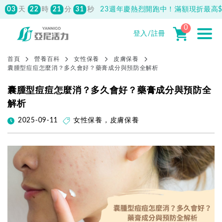
03
22
21
30
天
時
分
秒
23週年慶熱烈開跑中！滿額現折最高$1
0
登入/註冊
首頁
營養百科
女性保養
皮膚保養
囊腫型痘痘怎麼消？多久會好？藥膏成分與預防全解析
囊腫型痘痘怎麼消？多久會好？藥膏成分與預防全
解析
2025-09-11
女性保養
，
皮膚保養