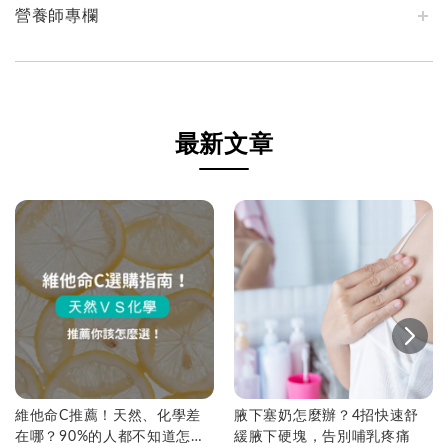
營養師專欄
最新文章
維他命C推薦！天然、化學差
腋下塞奶怎麼辦？4招快速舒
在哪？90%的人都不知道怎麼
緩腋下硬塊，告別哺乳疼痛