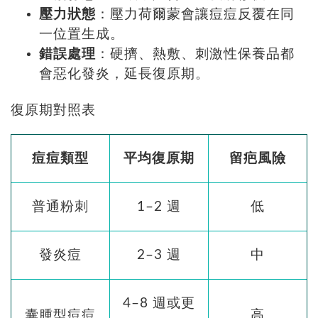
壓力狀態
：壓力荷爾蒙會讓痘痘反覆在同
一位置生成。
錯誤處理
：硬擠、熱敷、刺激性保養品都
會惡化發炎，延長復原期。
復原期對照表
痘痘類型
平均復原期
留疤風險
普通粉刺
1–2 週
低
發炎痘
2–3 週
中
4–8 週或更
囊腫型痘痘
高