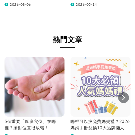
挑！帶你一次看
2026-08-06
2026-05-14
熱門文章
5個重要「腳底穴位」在哪
哪裡可以換免費媽媽禮？2026
裡？按對位置很放鬆！
媽媽手冊兌換10大品牌懶人包
一次看！