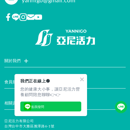
yannigo@gmail.com
關於我們
門市據點
聯絡我們
評價推薦
品牌故事
企業社會責任
我們正在線上🟢
會員服務
您的健康大小事，讓亞尼活力營
最新消息
試用索取
註冊會員
服務說明
養顧問陪您聊聊👉👉
相關資訊
點我發問
常見問題
企業徵才
合作提案
隱私權聲明
安全保證
亞尼活力有限公司
台灣台中市大雅區雅潭路6-1號