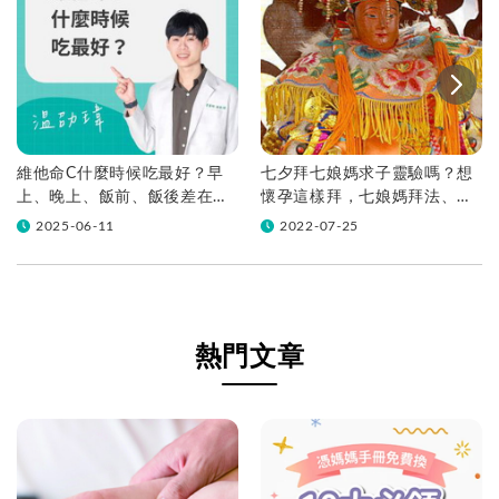
維他命C什麼時候吃最好？早
七夕拜七娘媽求子靈驗嗎？想
上、晚上、飯前、飯後差在
懷孕這樣拜，七娘媽拜法、供
哪？
品、地點一次看
2025-06-11
2022-07-25
熱門文章