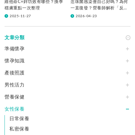
維他命C+鋅功效有哪些？換季
念珠菌感染會自己好嗎？為何
穩膚重點一次整理
一直復發？營養師解析「反覆
感染」的 3 大原因
2025-11-27
2026-04-23
文章分類
準備懷孕
懷孕知識
產後照護
男性活力
營養保健
女性保養
日常保養
私密保養