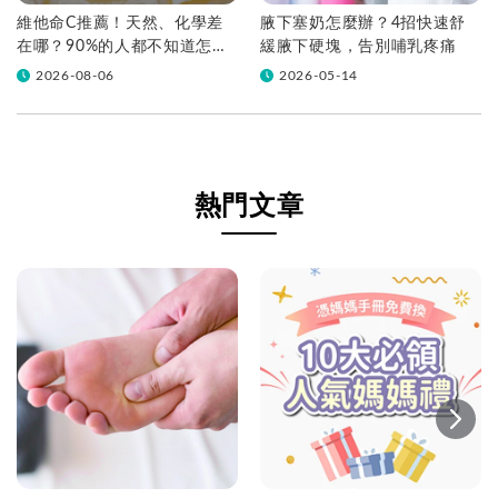
維他命C推薦！天然、化學差
腋下塞奶怎麼辦？4招快速舒
在哪？90%的人都不知道怎麼
緩腋下硬塊，告別哺乳疼痛
挑！帶你一次看
2026-08-06
2026-05-14
熱門文章