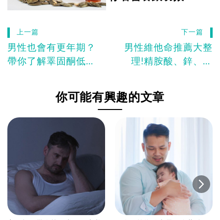
上一篇
下一篇
男性也會有更年期？
男性維他命推薦大整
帶你了解睪固酮低下
理!精胺酸、鋅、瑪
是什麼，有哪些症
卡、鹿茸、肝精、B
狀？
群哪一個對你最有幫
你可能有興趣的文章
助?