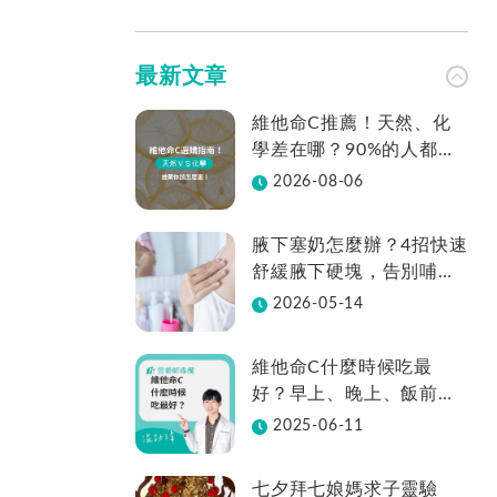
最新文章
維他命C推薦！天然、化
學差在哪？90%的人都不
知道怎麼挑！帶你一次看
2026-08-06
腋下塞奶怎麼辦？4招快速
舒緩腋下硬塊，告別哺乳
疼痛
2026-05-14
維他命C什麼時候吃最
好？早上、晚上、飯前、
飯後差在哪？
2025-06-11
七夕拜七娘媽求子靈驗