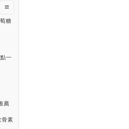
葡萄糖
重點一
推薦
軟骨素