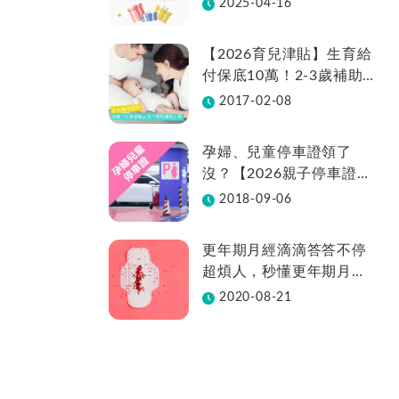
2025-04-16
【2026育兒津貼】生育給
付保底10萬！2-3歲補助
不中斷、全台22縣市補助
2017-02-08
金額總整理
孕婦、兒童停車證領了
沒？【2026親子停車證懶
人包】各縣市領取方法在
2018-09-06
這裡
更年期月經滴滴答答不停
超煩人，秒懂更年期月經
週期變化
2020-08-21