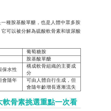
糖，是一種胺基酸單醣，也是人體中眾多胺
，它可以被分解為硫酸軟骨素和玻尿酸
。
葡萄糖胺
胺基酸單醣
構成軟骨組織的主要成
與保水性
分
但會隨年
可由人體自行生成，但
會隨年齡增長逐漸流失
大
軟骨素挑選
重點一次看