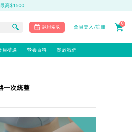
高$1500
0
會員
登入/註冊
試用索取
會員禮遇
營養百科
關於我們
價格一次統整