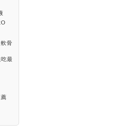
液
RO
取軟骨
候吃最
推薦