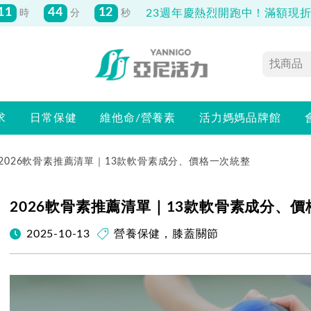
11
44
11
23週年慶熱烈開跑中！滿額現折最
時
分
秒
求
日常保健
維他命/營養素
活力媽媽品牌館
2026軟骨素推薦清單｜13款軟骨素成分、價格一次統整
2026軟骨素推薦清單｜13款軟骨素成分、
2025-10-13
營養保健
，
膝蓋關節