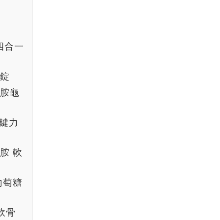
 四合一
力錠
糖胺龜
 鍵力
胺 軟
葡萄糖
軟骨