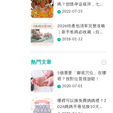
嗎？想懷孕這樣拜，七娘
媽拜法、供品、地點一次
2022-07-25
看
2026待產包清單完整攻略
｜新手爸媽必收藏（自然
產／剖腹產適用／表格免
2018-01-12
費下載）
熱門文章
5個重要「腳底穴位」在哪
裡？按對位置很放鬆！
2020-07-01
哪裡可以換免費媽媽禮？2
026媽媽手冊兌換10大品
牌懶人包一次看！