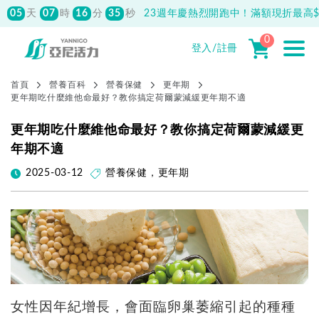
05
07
16
34
天
時
分
秒
23週年慶熱烈開跑中！滿額現折最高$1
0
登入/註冊
首頁
營養百科
營養保健
更年期
更年期吃什麼維他命最好？教你搞定荷爾蒙減緩更年期不適
更年期吃什麼維他命最好？教你搞定荷爾蒙減緩更
年期不適
2025-03-12
營養保健
，
更年期
女性因年紀增長，會面臨卵巢萎縮引起的種種