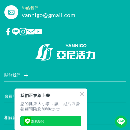
聯絡我們
yannigo@gmail.com
關於我們
門市據點
聯絡我們
評價推薦
品牌故事
企業社會責任
我們正在線上🟢
會員服務
您的健康大小事，讓亞尼活力營
最新消息
試用索取
註冊會員
服務說明
養顧問陪您聊聊👉👉
相關資訊
點我發問
常見問題
企業徵才
合作提案
隱私權聲明
安全保證