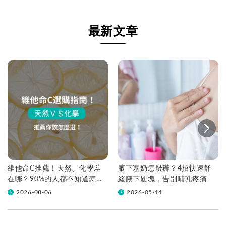
最新文章
維他命C推薦！天然、化學差
腋下塞奶怎麼辦？4招快速舒
在哪？90%的人都不知道怎麼
緩腋下硬塊，告別哺乳疼痛
挑！帶你一次看
2026-08-06
2026-05-14