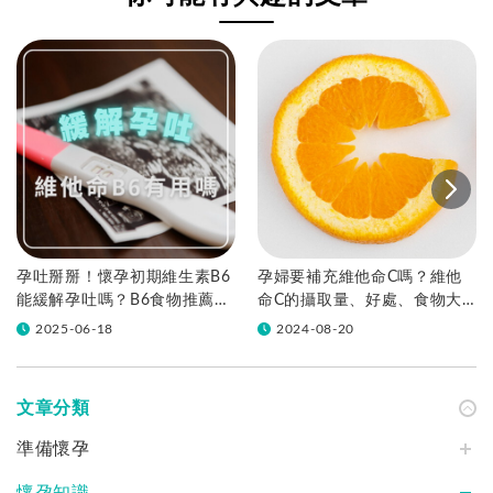
孕吐掰掰！懷孕初期維生素B6
孕婦要補充維他命C嗎？維他
能緩解孕吐嗎？B6食物推薦與
命C的攝取量、好處、食物大
維他命補充劑量
全
2025-06-18
2024-08-20
文章分類
準備懷孕