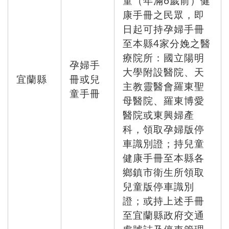
童（年滿6歲前）健
康手冊之民眾，即
日起可持孕婦手冊
至本縣4家分娩之醫
療院所：國立陽明
孕婦手
大學附設醫院、天
宜蘭縣
冊或兒
主教靈醫會羅東聖
童手冊
母醫院、羅東博愛
醫院或東興婦產
科，領取孕婦版停
車識別證；持兒童
健康手冊至本縣各
鄉鎮市衛生所領取
兒童版停車識別
證；或持上述手冊
至宜蘭縣政府交通