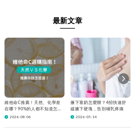
最新文章
維他命C推薦！天然、化學差
腋下塞奶怎麼辦？4招快速舒
在哪？90%的人都不知道怎麼
緩腋下硬塊，告別哺乳疼痛
挑！帶你一次看
2026-08-06
2026-05-14