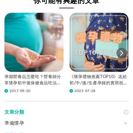
你可能有興趣的文章
孕期營養品怎麼吃？營養師分
《懷孕禮物推薦TOP10》送給
享懷孕初中後保健食品吃法、
初/中/後/生產孕婦的實用祝福
孕婦三階段挑選懶人包
好物，送懷孕朋友不踩雷！
2017-09-20
2025-07-28
文章分類
準備懷孕