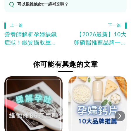
可以跟維他命c一起補充嗎？
上一篇
下一篇
營養師解析孕婦缺鐵
【2026最新】10大
症狀！鐵質攝取重
卵磷脂推薦品牌一次
點、補充建議一次掌
看！孕婦哺乳媽咪卵
握
磷脂推薦哪款？
你可能有興趣的文章