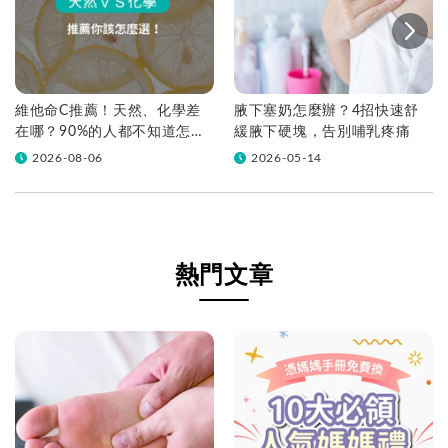
維他命C推薦！天然、化學差
腋下塞奶怎麼辦？4招快速舒
在哪？90%的人都不知道怎麼
緩腋下硬塊，告別哺乳疼痛
挑！帶你一次看
2026-08-06
2026-05-14
熱門文章