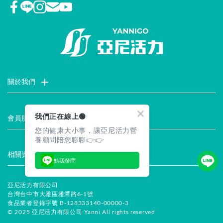
關於我們
門市據點
聯絡我們
評價推薦
品牌故事
企業社會責任
我們正在線上🟢
會員服務
您的健康大小事，讓亞尼活力營
最新消息
試用索取
註冊會員
服務說明
養顧問陪您聊聊👉👉
相關資訊
點我發問
常見問題
企業徵才
合作提案
隱私權聲明
安全保證
亞尼活力有限公司
台灣台中市大雅區雅潭路6-1號
食品業者登錄字號 B-128333140-00000-3
© 2025 亞尼活力有限公司 Yanni All rights reserved