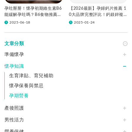
孕吐掰掰！懷孕初期維生素B6
【2026最新】孕婦鈣片推薦 1
能緩解孕吐嗎？B6食物推薦與
0大品牌完整評比！鈣鎂鋅複
維他命補充劑量
合配方選購指南
2025-06-18
2025-01-24
文章分類
準備懷孕
懷孕知識
生育津貼、育兒補助
懷孕保養與禁忌
孕期營養
產後照護
男性活力
營養保健