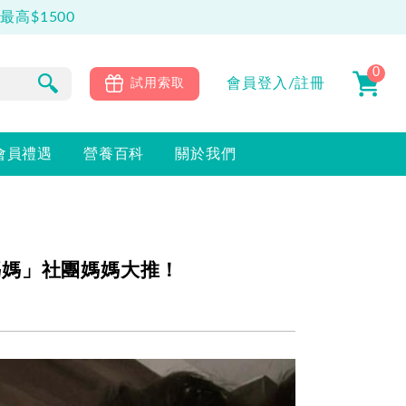
0
會員
登入/註冊
試用索取
會員禮遇
營養百科
關於我們
媽媽」社團媽媽大推！