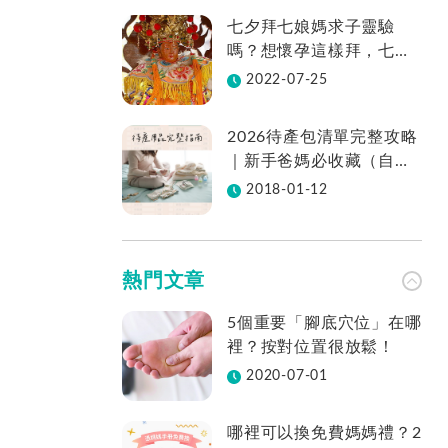
七夕拜七娘媽求子靈驗
嗎？想懷孕這樣拜，七娘
媽拜法、供品、地點一次
2022-07-25
看
2026待產包清單完整攻略
｜新手爸媽必收藏（自然
產／剖腹產適用／表格免
2018-01-12
費下載）
熱門文章
5個重要「腳底穴位」在哪
裡？按對位置很放鬆！
2020-07-01
哪裡可以換免費媽媽禮？2