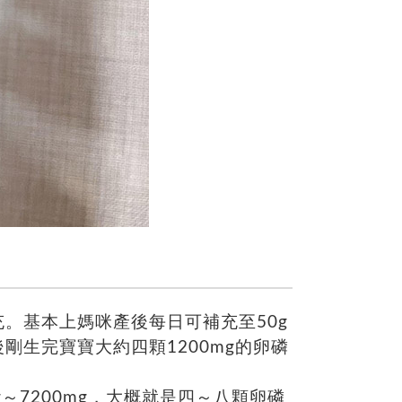
。基本上媽咪產後每日可補充至50g
剛生完寶寶大約四顆1200mg的卵磷
～7200mg，大概就是四～八顆卵磷