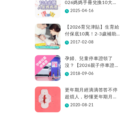
026媽媽手冊兌換10大品
牌懶人包一次看！
2025-04-16
【2026育兒津貼】生育給
付保底10萬！2-3歲補助
不中斷、全台22縣市補助
2017-02-08
金額總整理
孕婦、兒童停車證領了
沒？【2026親子停車證懶
人包】各縣市領取方法在
2018-09-06
這裡
更年期月經滴滴答答不停
超煩人，秒懂更年期月經
週期變化
2020-08-21