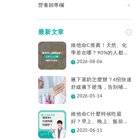
營養師專欄
最新文章
維他命C推薦！天然、化
學差在哪？90%的人都不
知道怎麼挑！帶你一次看
2026-08-06
腋下塞奶怎麼辦？4招快速
舒緩腋下硬塊，告別哺乳
疼痛
2026-05-14
維他命C什麼時候吃最
好？早上、晚上、飯前、
飯後差在哪？
2025-06-11