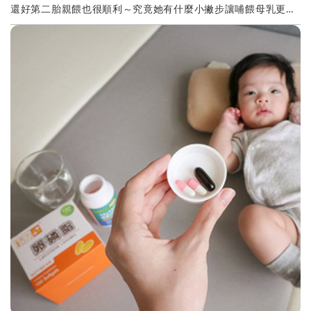
還好第二胎親餵也很順利～究竟她有什麼小撇步讓哺餵母乳更加
事半功倍呢！