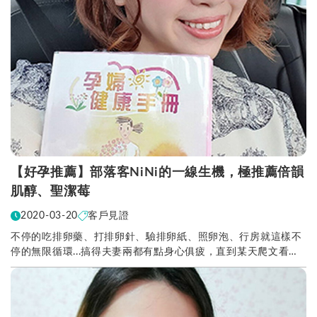
【好孕推薦】部落客NiNi的一線生機，極推薦倍韻
肌醇、聖潔莓
2020-03-20
客戶見證
不停的吃排卵藥、打排卵針、驗排卵紙、照卵泡、行房就這樣不
停的無限循環...搞得夫妻兩都有點身心俱疲，直到某天爬文看到
了肌醇與聖潔莓的介紹，彷彿好像看到了新的一線...