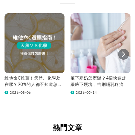
維他命C推薦！天然、化學差
腋下塞奶怎麼辦？4招快速舒
在哪？90%的人都不知道怎麼
緩腋下硬塊，告別哺乳疼痛
挑！帶你一次看
2026-08-06
2026-05-14
熱門文章