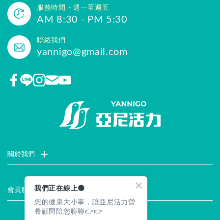
服務時間 - 週一至週五
AM 8:30 - PM 5:30
聯絡我們
yannigo@gmail.com
關於我們
門市據點
聯絡我們
評價推薦
品牌故事
企業社會責任
我們正在線上🟢
會員服務
您的健康大小事，讓亞尼活力營
最新消息
試用索取
註冊會員
服務說明
養顧問陪您聊聊👉👉