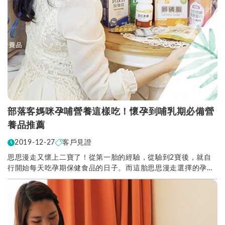
部落客媽咪孕哺營養這樣吃！懷孕到哺乳期必備營
養品推薦
2019-12-27
客戶見證
思思漫走又懷上二寶了！從第一胎的經驗，從驗到2寶後，就自
行開始每天吃孕期保健食品的日子。而這胎思思漫走選擇的孕期
營養品，是身邊朋友都有在吃、類別多元且齊全的亞尼...