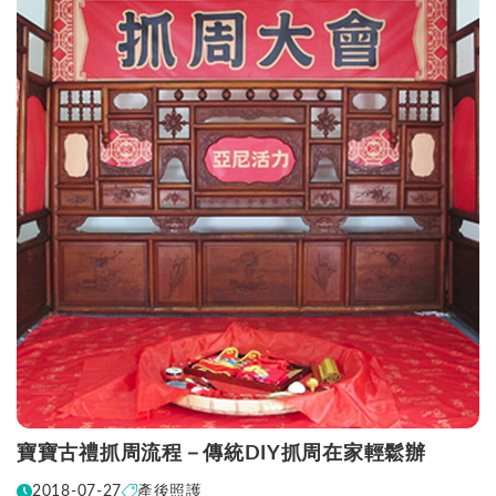
寶寶古禮抓周流程－傳統DIY抓周在家輕鬆辦
2018-07-27
產後照護