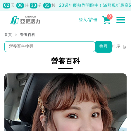
02
08
33
52
天
時
分
秒
23週年慶熱烈開跑中！滿額現折最高$1
先付款滿800元免運！註冊會員最高獲
150元抵用券
0
登入/註冊
首頁
營養百科
搜尋
排序
熱門程度優先
營養百科
最新上架優先