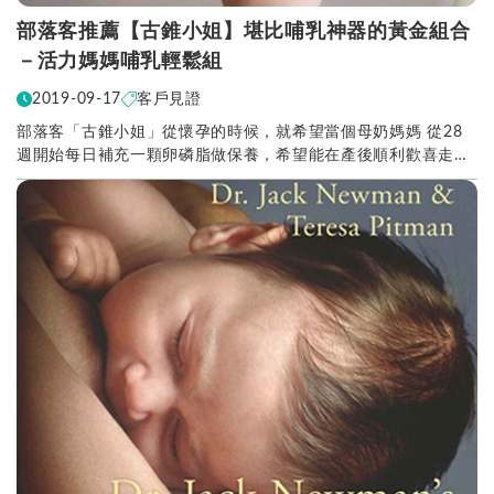
部落客推薦【古錐小姐】堪比哺乳神器的黃金組合
－活力媽媽哺乳輕鬆組
2019-09-17
客戶見證
部落客「古錐小姐」從懷孕的時候，就希望當個母奶媽媽 從28
週開始每日補充一顆卵磷脂做保養，希望能在產後順利歡喜走向
哺乳的康莊大道。