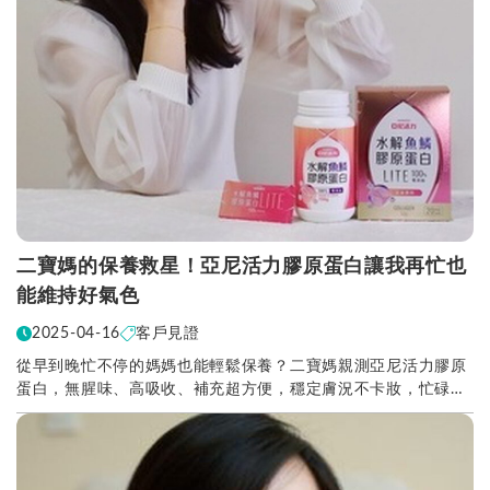
二寶媽的保養救星！亞尼活力膠原蛋白讓我再忙也
能維持好氣色
2025-04-16
客戶見證
從早到晚忙不停的媽媽也能輕鬆保養？二寶媽親測亞尼活力膠原
蛋白，無腥味、高吸收、補充超方便，穩定膚況不卡妝，忙碌媽
咪也能輕鬆有好氣色！