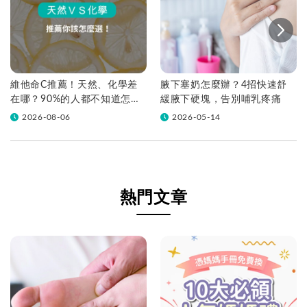
維他命C推薦！天然、化學差
腋下塞奶怎麼辦？4招快速舒
在哪？90%的人都不知道怎麼
緩腋下硬塊，告別哺乳疼痛
挑！帶你一次看
2026-08-06
2026-05-14
熱門文章