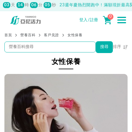
500
先付款滿800元免運！註冊會員最高獲
150元抵用券
0
登入/註冊
首頁
營養百科
客戶見證
女性保養
搜尋
排序
熱門程度優先
女性保養
最新上架優先