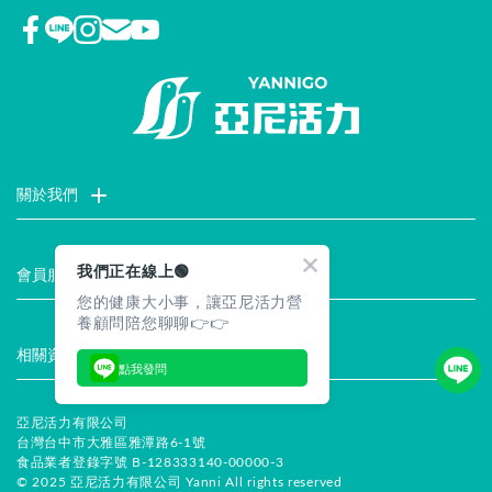
關於我們
門市據點
聯絡我們
評價推薦
品牌故事
企業社會責任
我們正在線上🟢
會員服務
您的健康大小事，讓亞尼活力營
最新消息
試用索取
註冊會員
服務說明
養顧問陪您聊聊👉👉
相關資訊
點我發問
常見問題
企業徵才
合作提案
隱私權聲明
安全保證
亞尼活力有限公司
台灣台中市大雅區雅潭路6-1號
食品業者登錄字號 B-128333140-00000-3
© 2025 亞尼活力有限公司 Yanni All rights reserved