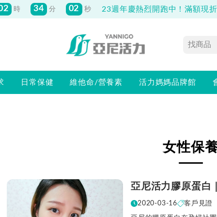
02
34
02
23週年慶熱烈開跑中！滿額現折最
時
分
秒
求
日常保健
維他命/營養素
活力媽媽品牌館
女性保
亞尼活力膠原蛋白
2020-03-16
客戶見證