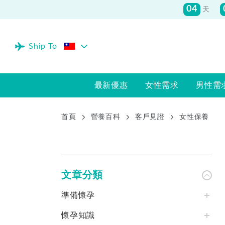
04
天
Ship To
最新優惠
女性需求
男性需
首頁
營養百科
客戶見證
女性保養
文章分類
準備懷孕
懷孕知識