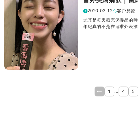
普婷美嬌嬌飲｜當
2020-03-12
客戶見證
尤其是每天擦完保養品的時
年紀真的不是在追求外表漂
...
1
4
5