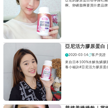
亞尼的膠原蛋白在孕婦社團
啊、卵磷脂啊要買什麽品牌
亞尼活力膠原蛋白
2020-03-14
客戶見證
來自日本100%水解魚鱗
養小秘訣#亞尼活力膠原蛋
外散發美