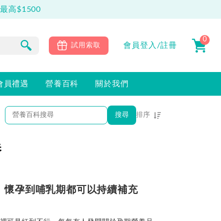
高$1500
0
會員
登入/註冊
試用索取
會員禮遇
營養百科
關於我們
搜尋
排序
熱門程度優先
養
最新上架優先
｜懷孕到哺乳期都可以持續補充