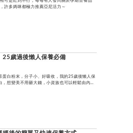
裡可是紅到不行，每每有人發問關於孕期營養品
，許多媽咪都極力推薦亞尼活力～
｜25歲過後懶人保養必備
膠原蛋白粉末，分子小、好吸收，我的25歲後懶人保
白，想變美不用砸大錢，小資族也可以輕鬆由內而