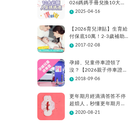
026媽媽手冊兌換10大品
牌懶人包一次看！
2025-04-16
【2026育兒津貼】生育給
付保底10萬！2-3歲補助
不中斷、全台22縣市補助
2017-02-08
金額總整理
孕婦、兒童停車證領了
沒？【2026親子停車證懶
人包】各縣市領取方法在
2018-09-06
這裡
更年期月經滴滴答答不停
超煩人，秒懂更年期月經
週期變化
2020-08-21