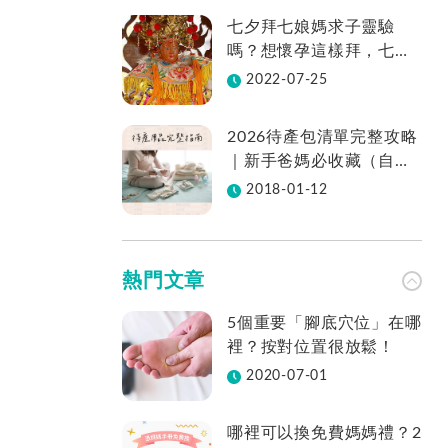
七夕拜七娘媽求子靈驗
嗎？想懷孕這樣拜，七娘
媽拜法、供品、地點一次
2022-07-25
看
2026待產包清單完整攻略
｜新手爸媽必收藏（自然
產／剖腹產適用／表格免
2018-01-12
費下載）
熱門文章
5個重要「腳底穴位」在哪
裡？按對位置很放鬆！
2020-07-01
哪裡可以換免費媽媽禮？2