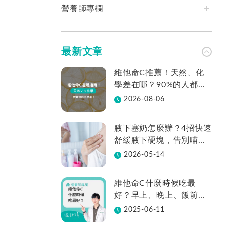
營養師專欄
最新文章
維他命C推薦！天然、化
學差在哪？90%的人都不
知道怎麼挑！帶你一次看
2026-08-06
腋下塞奶怎麼辦？4招快速
舒緩腋下硬塊，告別哺乳
疼痛
2026-05-14
維他命C什麼時候吃最
好？早上、晚上、飯前、
飯後差在哪？
2025-06-11