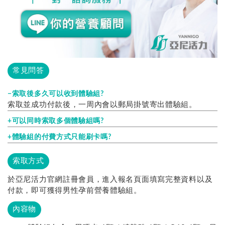
常見問答
索取後多久可以收到體驗組?
索取並成功付款後，一周內會以郵局掛號寄出體驗組。
可以同時索取多個體驗組嗎?
想索取多個體驗組，請分別至各報名頁面索取喔!
體驗組的付費方式只能刷卡嗎?
目前體驗組僅開放刷卡付款，若您有其他需求歡迎加入
Line:@yanni
請專員協助您付款。
索取方式
於亞尼活力官網註冊會員，進入報名頁面填寫完整資料以及
付款，即可獲得男性孕前營養體驗組。
內容物