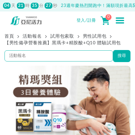
04
21
35
26
天
時
分
秒
23週年慶熱烈開跑中！滿額現折最高$1
0
登入/註冊
首頁
活動報名
試用包索取
男性試用包
【男性備孕營養推薦】黑瑪卡+精胺酸+Q10 體驗試用包
搜尋