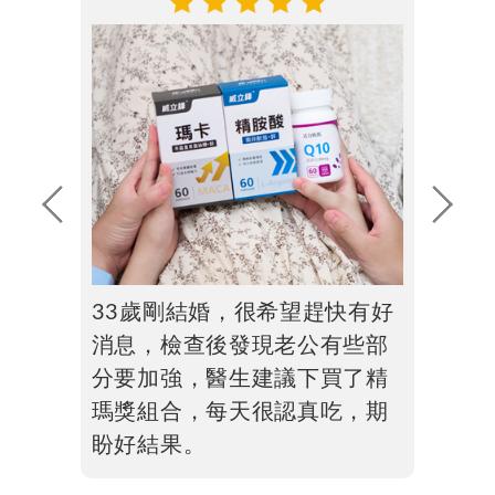
.
.
33歲剛結婚，很希望趕快有好
在運動場練習時，我會帶著水
瑪卡是對男人來說，不論是一
做孕前準備發現..其實男生也要
消息，檢查後發現老公有些部
與威立鋒的精胺酸，養成習慣
般保養或孕前調理都是很好的
吃營養！研究後發現瑪卡是一
分要加強，醫生建議下買了精
一天補充一顆，將效能發揮到
營養，老公也很樂意吃馬卡調
個不錯的選擇，做好精氣神調
瑪獎組合，每天很認真吃，期
最極致
身體。
理。
盼好結果。