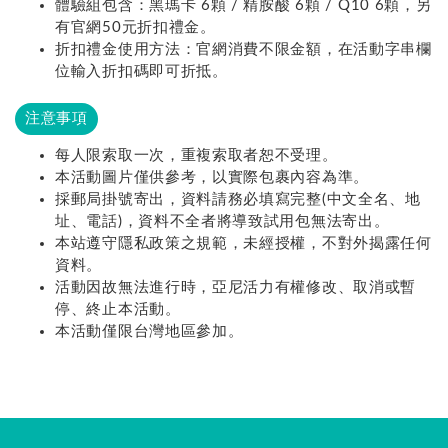
體驗組包含：黑瑪卡 6顆 / 精胺酸 6顆 / Q10 6顆，另
有官網50元折扣禮金。
折扣禮金使用方法：官網消費不限金額，在活動字串欄
位輸入折扣碼即可折抵。
注意事項
每人限索取一次，重複索取者恕不受理。
本活動圖片僅供參考，以實際包裹內容為準。
採郵局掛號寄出，資料請務必填寫完整(中文全名、地
址、電話)，資料不全者將導致試用包無法寄出。
本站遵守隱私政策之規範，未經授權，不對外揭露任何
資料。
活動因故無法進行時，亞尼活力有權修改、取消或暫
停、終止本活動。
本活動僅限台灣地區參加。