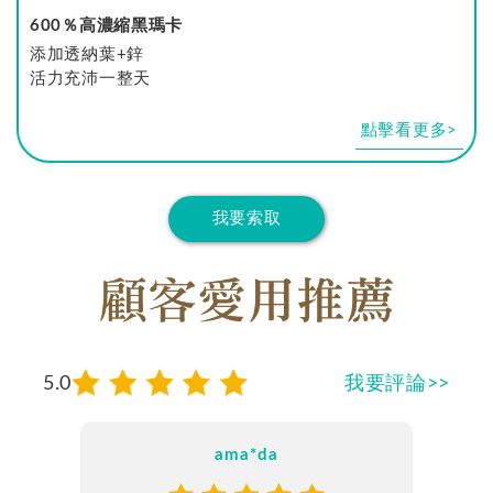
600％高濃縮黑瑪卡
添加透納葉+鋅
活力充沛一整天
點擊看更多
我要索取
5.0
我要評論>>
ama*da
Li*da
花*囍
沂*