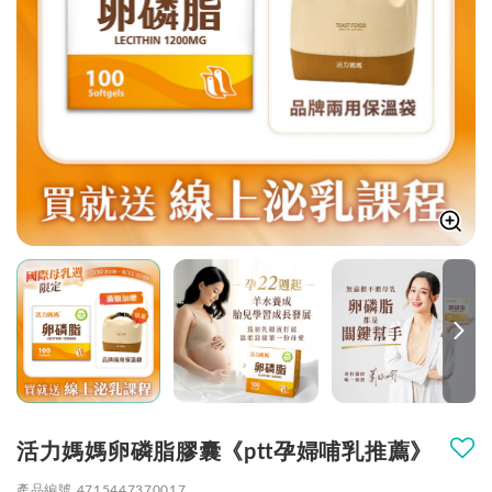
活力媽媽卵磷脂膠囊《ptt孕婦哺乳推薦》
產品編號 4715447370017