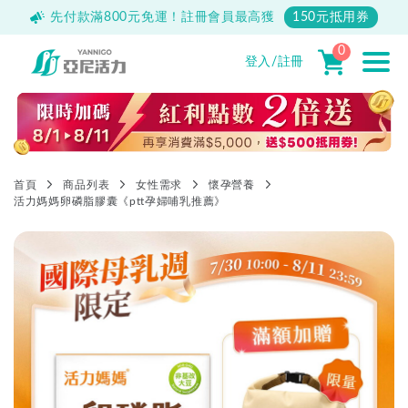
500
先付款滿800元免運！註冊會員最高獲
150元抵用券
0
登入/註冊
首頁
商品列表
女性需求
懷孕營養
活力媽媽卵磷脂膠囊《ptt孕婦哺乳推薦》