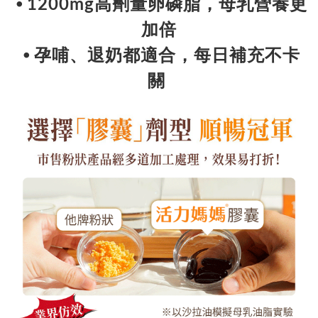
⦁ 1200mg高劑量卵磷脂，母乳營養更
加倍
⦁ 孕哺、退奶都適合，每日補充不卡
關