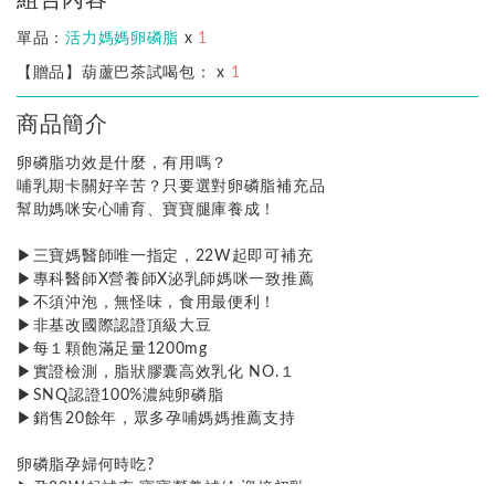
單品：
活力媽媽卵磷脂
x
1
【贈品】葫蘆巴茶試喝包：
x
1
商品簡介
卵磷脂功效是什麼，有用嗎？
哺乳期卡關好辛苦？只要選對卵磷脂補充品
幫助媽咪安心哺育、寶寶腿庫養成！
▶三寶媽醫師唯一指定，22W起即可補充
▶專科醫師X營養師X泌乳師媽咪一致推薦
▶不須沖泡，無怪味，食用最便利！
▶非基改國際認證頂級大豆
▶每１顆飽滿足量1200mg
▶實證檢測，脂狀膠囊高效乳化 NO.１
▶SNQ認證100%濃純卵磷脂
▶銷售20餘年，眾多孕哺媽媽推薦支持
卵磷脂孕婦何時吃?
▶孕22W起補充:寶寶營養補給,迎接初乳