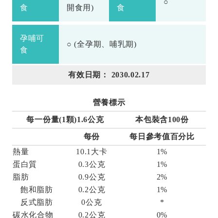
○
食
開食用)
食
孕哺可
○ (全孕期、哺乳期)
食
有效日期： 2030.02.17
營養標示
每一份量(1顆)1.6公克
本包裝含100份
每份
每日參考值百分比
熱量
10.1大卡
1%
蛋白質
0.3公克
1%
脂肪
0.9公克
2%
飽和脂肪
0.2公克
1%
反式脂肪
0公克
*
碳水化合物
0.2公克
0%