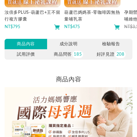
汝倍多PLUS-葫蘆巴+王不留
葫蘆巴媽媽茶-零咖啡因無熱
孕期
行複方膠囊
量哺乳茶
哺維他
+鈣鎂
NT$
795
NT$
475
NT$3,
商品內容
成分說明
檢驗報告
試用評價
商品問答
185
好評見證
208
商品內容