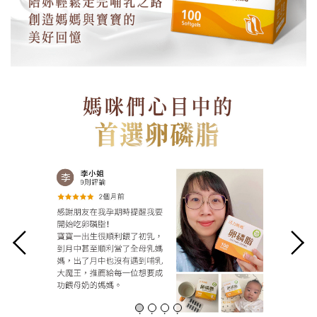
.
.
.
.