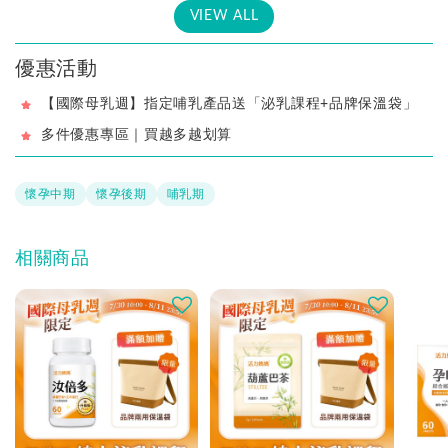
▶哺乳期補充:母奶餵養神隊友,輕鬆舒適
VIEW ALL
▶完全退奶前:皆可持續補充,順暢不塞車
優惠活動
※ 【本月限時】買就送！
▶活力媽媽葫蘆巴茶體驗包(塞奶、乳腺阻塞時停用)
【國際母乳週】指定哺乳產品送「泌乳課程+品牌保溫袋」
▶線上泌乳課-給予媽咪最完整的孕哺支援(不限次數，隨時隨地
多件優惠專區｜買越多越划算
都可觀看！)
懷孕中期
懷孕後期
哺乳期
相關商品