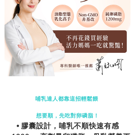
哺乳達人都靠這招輕鬆餵
想要順，先吃對卵磷脂！
⦁ 膠囊設計，哺乳不順快速有感