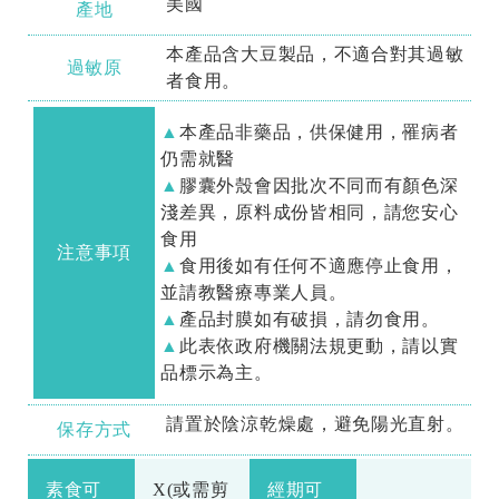
美國
產地
本產品含大豆製品，不適合對其過敏
過敏原
者食用。
本產品非藥品，供保健用，罹病者
仍需就醫
膠囊外殼會因批次不同而有顏色深
淺差異，原料成份皆相同，請您安心
食用
注意事項
食用後如有任何不適應停止食用，
並請教醫療專業人員。
產品封膜如有破損，請勿食用。
此表依政府機關法規更動，請以實
品標示為主。
請置於陰涼乾燥處，避免陽光直射。
保存方式
素食可
X(或需剪
經期可