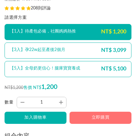
208則評論
請選擇方案
NT$ 1,200
【1入】待產包必備，社團媽媽熱推
NT$ 3,099
【3入】孕22w起至產後2個月
NT$ 5,100
【5入】全母奶更信心！腿庫寶寶養成
1,200
NT$1,200
售價 NT$
數量
加入購物車
立即購買
組合內容