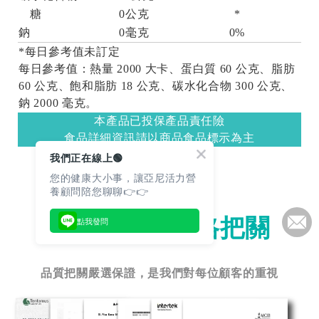
糖
0公克
*
鈉
0毫克
0%
*每日參考值未訂定
每日參考值：熱量 2000 大卡、蛋白質 60 公克、脂肪
60 公克、飽和脂肪 18 公克、碳水化合物 300 公克、
鈉 2000 毫克。
本產品已投保產品責任險
食品詳細資訊請以商品食品標示為主
我們正在線上🟢
您的健康大小事，讓亞尼活力營
養顧問陪您聊聊👉👉
檢驗報告
點我發問
安心檢驗 嚴格把關
品質把關嚴選保證，是我們對每位顧客的重視