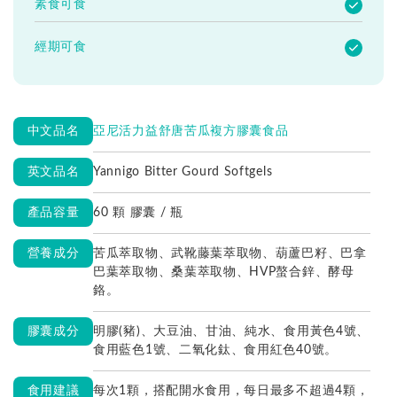
素食可食
經期可食
中文品名
亞尼活力益舒唐苦瓜複方膠囊食品
英文品名
Yannigo Bitter Gourd Softgels
產品容量
60 顆 膠囊 / 瓶
營養成分
苦瓜萃取物、武靴藤葉萃取物、葫蘆巴籽、巴拿
巴葉萃取物、桑葉萃取物、HVP螯合鋅、酵母
鉻。
膠囊成分
明膠(豬)、大豆油、甘油、純水、食用黃色4號、
食用藍色1號、二氧化鈦、食用紅色40號。
食用建議
每次1顆，搭配開水食用，每日最多不超過4顆，