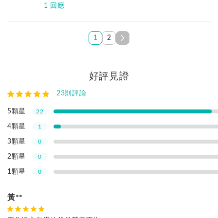
1 回應
亞尼活力
您好，因台灣食品法規，官網與瓶身上的使用建議為
1
2
維生素最低量，客服會針對您的狀況評估、建議食用
量，若您有特殊狀況可以加入我們的Line@諮詢唷→
http://www.iyanni.com/54zl
好評見證
23
則評論
5顆星
22
4顆星
1
3顆星
0
2顆星
0
1顆星
0
黃**