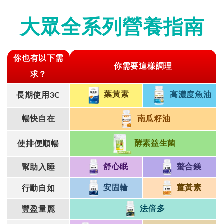
大眾全系列營養指南
你也有以下需
你需要這樣調理
求？
葉黃素
高濃度魚油
長期使用3C
南瓜籽油
暢快自在
酵素益生菌
使排便順暢
舒心眠
螯合鎂
幫助入睡
安固輪
薑黃素
行動自如
法倍多
豐盈量麗