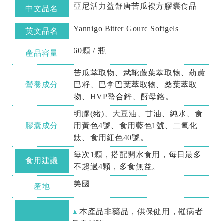
亞尼活力益舒唐苦瓜複方膠囊食品
中文品名
Yannigo Bitter Gourd Softgels
英文品名
60顆 / 瓶
產品容量
苦瓜萃取物、武靴藤葉萃取物、葫蘆
營養成分
巴籽、巴拿巴葉萃取物、桑葉萃取
物、HVP螯合鋅、酵母鉻。
明膠(豬)、大豆油、甘油、純水、食
膠囊成分
用黃色4號、食用藍色1號、二氧化
鈦、食用紅色40號。
每次1顆，搭配開水食用，每日最多
食用建議
不超過4顆，多食無益。
美國
產地
本產品非藥品，供保健用，罹病者