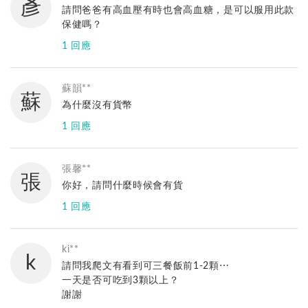
彥
請問爸爸有高血壓有時也會高血糖，是可以服用此款
保健嗎？
1 回應
亞尼活力
您好，可以唷，但若爸爸有補充藥物請跟保健食品間
蘇韻**
蘇
隔1~2小時，如需更詳細的諮詢歡迎使用FB私訊或
為什麼沒有貨幣
Line@諮詢，將由專人一對一服務！
1 回應
亞尼活力粉絲團私訊詢問→ http://iyanni.com/6c6p
Line@專業諮詢→http://www.iyanni.com/54zl
亞尼活力
您好，不好意思因原物料短缺，目前暫時不會進貨，
張馨**
張
如之後進貨將簡訊通知您哦！
你好，請問什麼時候會有貨
如有其他問題歡迎使用Line@諮詢，較能立即回覆您
1 回應
唷！
Line@專業諮詢→http://www.iyanni.com/54zl
亞尼活力
您好，不好意思因原物料短缺，目前暫時不會進貨，
ki**
k
如之後進貨將簡訊通知您哦！
請問我爬文有看到可三餐飯前1-2顆⋯
如有其他問題歡迎使用Line@諮詢，較能立即回覆您
一天是否可吃到3顆以上？
唷！
謝謝
Line@專業諮詢→http://www.iyanni.com/54zl