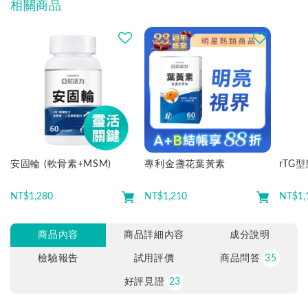
相關商品
安固輪 (軟骨素+MSM)
專利金盞花葉黃素
rTG
NT$
1,280
NT$
1,210
NT$
1,
商品內容
商品詳細內容
成分說明
檢驗報告
試用評價
商品問答
35
好評見證
23