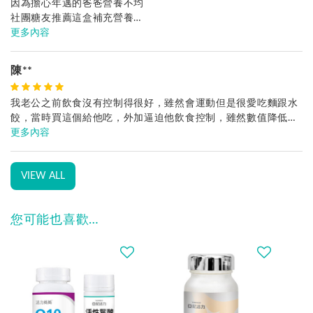
因為擔心年邁的爸爸營養不均
社團糖友推薦這盒補充營養
也順便看看數值能不能比較平穩
更多內容
陳**
我老公之前飲食沒有控制得很好，雖然會運動但是很愛吃麵跟水
餃，當時買這個給他吃，外加逼迫他飲食控制，雖然數值降低了
一點，但飯後兩小時還是很高。去年底回診糖化血色素竟然8.2，
更多內容
高得嚇人!回家後真的很嚴格控制飲食，前天回診下降到7.6，所
以糖友們不能只依靠這個，這個只是輔助而已，給大家一個參
VIEW ALL
考。
您可能也喜歡…