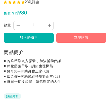
23則評論
980
售價 NT$
數量
加入購物車
立即購買
商品簡介
■ 苦瓜萃取複方膠囊，加強輔助代謝
■ 武靴藤葉萃取—調節生理機能
■ 酵母鉻—有助身體正常代謝
■ 螯合鋅—有助於維持醣類正常代謝
■ 每日平衡沒煩惱，還你穩定的人生
熟齡男女