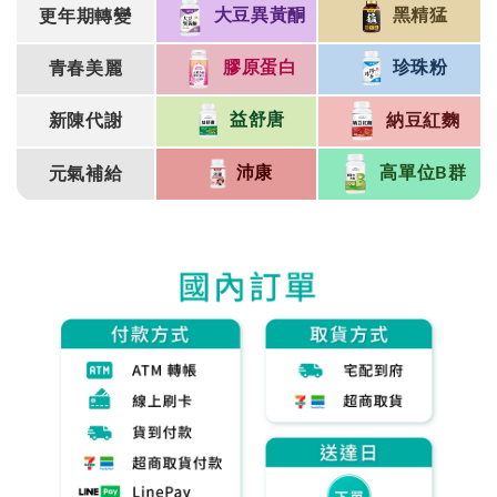
黑精猛
大豆異黃酮
更年期轉變
珍珠粉
膠原蛋白
青春美麗
益舒唐
納豆紅麴
新陳代謝
高單位B群
沛康
元氣補給