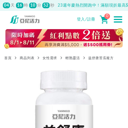
04
16
10
51
天
時
分
秒
23週年慶熱烈開跑中！滿額現折最高$1
0
登入/註冊
首頁
商品列表
女性需求
輕熟靈活
益舒唐苦瓜複方