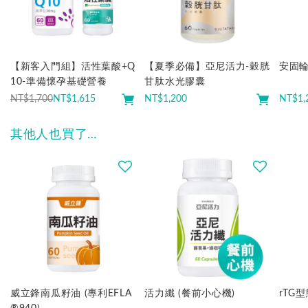
【新客入門組】活性葉酸+Q
【夏季必備】亞尼活力-穀胱
安固輪
10-準備懷孕基礎營養
甘肽水光膠囊
NT$1,700
NT$
1,615
NT$
1,200
NT$
1,
其他人也買了…
威立鋒南瓜籽油 (專利EFLA
活力纖 (餐前小心機)
rTG