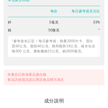
本包裝含60份
每份
每日參考值百分比
鋅
5毫克
33%
鉻
50微克
*
*參考值未訂定 / 每日參考值：熱量2000大卡、蛋白
質60公克、脂肪60公克、飽和脂肪18公克、碳水化合
物300 公克、膳食纖維25公克、鈉2000毫克。
本產品已投保產品責任險
食品詳細資訊請以商品食品標示為主
成分說明