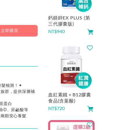
鈣鎂鋅EX PLUS (第
三代膠囊版)
立即購買
NT$
940
掉髮檢測！✦
的族群，提供深層補
血紅素鐵＋B12膠囊
食品(含葉酸)
膠原蛋白
NT$
720
他命D、菸鹼酸等
天兩顆安心養髮