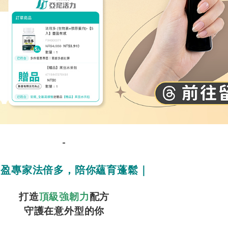
-
豐盈專家法倍多，陪你蘊育蓬鬆｜
打造
頂級強韌力
配方
守護在意外型的你