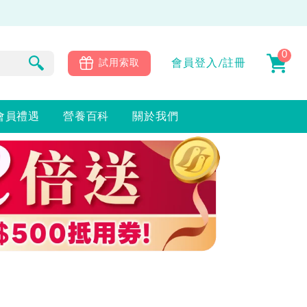
0
會員
登入/註冊
試用索取
會員禮遇
營養百科
關於我們