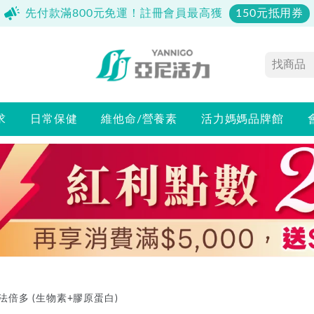
先付款滿800元免運！註冊會員最高獲
150元抵用券
求
日常保健
維他命/營養素
活力媽媽品牌館
法倍多 (生物素+膠原蛋白)