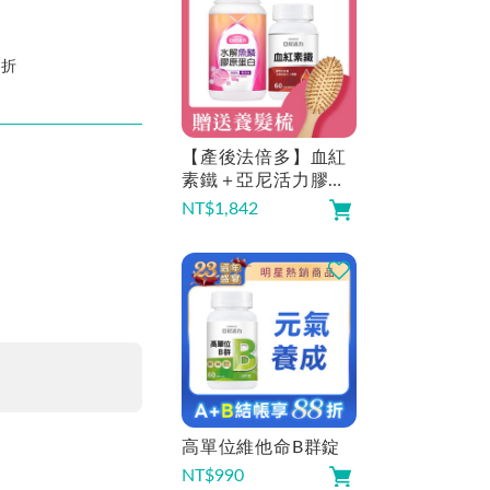
8折
【產後法倍多】血紅
素鐵＋亞尼活力膠原
蛋白
NT$
1,842
高單位維他命B群錠
NT$
990