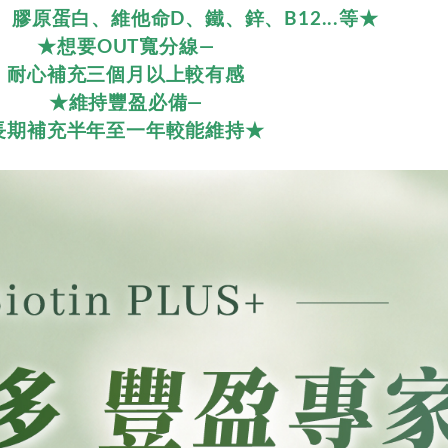
膠原蛋白、維他命D、鐵、鋅、B12...等★
★想要OUT寬分線—
耐心補充三個月以上較有感
★維持豐盈必備—
長期補充半年至一年較能維持★