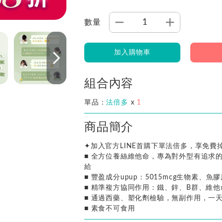
數量
加入購物車
組合內容
單品：
法倍多
x
1
商品簡介
✦加入官方LINE首購下單法倍多，享免費
■ 全方位養絲維他命，專為對外型有追求
給
■ 豐盈成分upup：5015mcg生物素、魚
■ 精準複方協同作用：鐵、鋅、B群、維
■ 通過西藥、塑化劑檢驗，無副作用，一
■ 素食不可食用