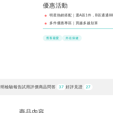
優惠活動
明星熱銷搭配｜選A區1件，B區通通8
多件優惠專區｜買越多越划算
舊客最愛
外在保健
說明
檢驗報告
試用評價
商品問答
37
好評見證
27
商品內容