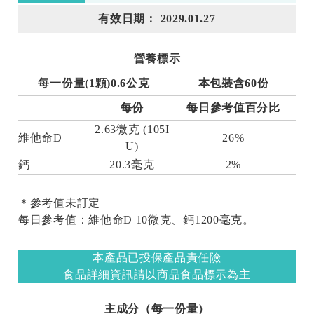
有效日期： 2029.01.27
營養標示
每一份量(1顆)0.6公克
本包裝含60份
每份
每日參考值百分比
2.63微克 (105I
維他命D
26%
U)
鈣
20.3毫克
2%
＊參考值未訂定
每日參考值：維他命D 10微克、鈣1200毫克。
本產品已投保產品責任險
食品詳細資訊請以商品食品標示為主
主成分（每一份量）