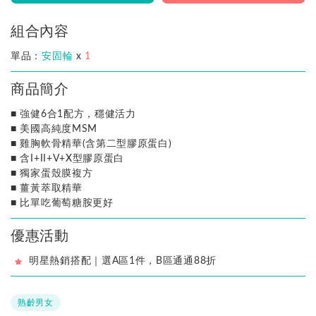
組合內容
單品：
安固輪
x
1
商品簡介
■ 強健6合1配方，穩健活力
■ 美國高純度MSM
■ 雞胸軟骨精華(含第二型膠原蛋白)
■ 含I+II+V+X型膠原蛋白
■ 獨家蛋殼膜複方
■ 薑黃萃取精華
■ 比單吃葡萄糖胺更好
優惠活動
明星熱銷搭配｜選A區1件，B區通通88折
熟齡男女