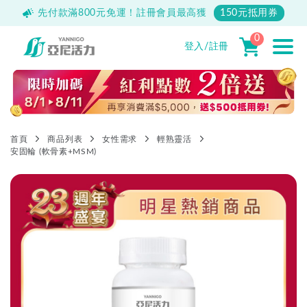
500
先付款滿800元免運！註冊會員最高獲
150元抵用券
0
登入/註冊
首頁
商品列表
女性需求
輕熟靈活
安固輪 (軟骨素+MSM)