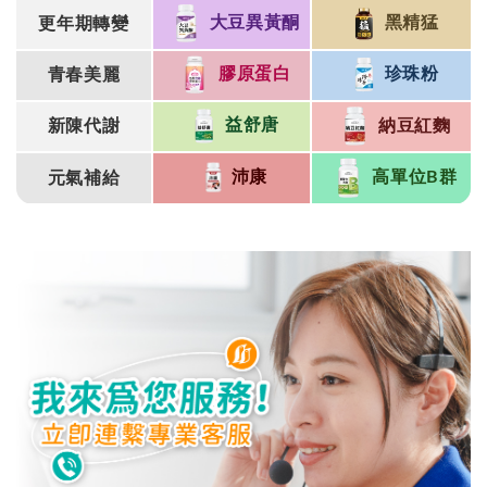
黑精猛
大豆異黃酮
更年期轉變
珍珠粉
膠原蛋白
青春美麗
益舒唐
納豆紅麴
新陳代謝
高單位B群
沛康
元氣補給