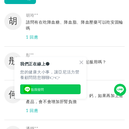
胡玲**
胡
請問有在吃降血糖、降血脂、降血壓藥可以吃安固輪
嗎
1 回應
亞尼活力
您好
彤**
彤
可以補充安固輪，不衝突唷！
請問安固輪可以跟珍珠粉膠囊一起服用嗎？
我們正在線上🟢
如有服用中西藥品，保健食品都與中西藥品間隔1~2
您的健康大小事，讓亞尼活力營
1 回應
小時再吃即可。
養顧問陪您聊聊👉👉
亞尼活力
如有其他問題歡迎使用Line@諮詢，較能立即回覆您
您好，方才已致電與您聯繫，安固輪可以和珍珠粉一
點我發問
何慧**
唷！
何
起補充使用唷！
請問我也有再吃藥物及膠原蛋白、鈣，如果再加上這
Line@專業諮詢→http://www.iyanni.com/54zl
建議吃法：
產品，會不會增加肝腎負擔
免付費客服專線：0800-001-380
早上飯後：安固輪2顆
1 回應
晚上睡前：珍珠粉2顆
最近季節變換，氣溫變化較大，膝蓋關節也容易感到
亞尼活力
不適。建議您多注意保暖，每天熱敷膝蓋15-20分
您好：與中西藥品間隔1~2小時再吃，跟其他保健品
潘靜**