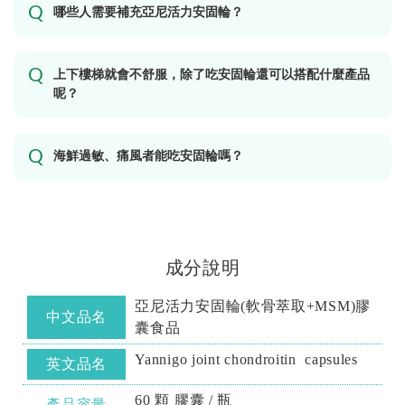
哪些人需要補充亞尼活力安固輪？
上下樓梯就會不舒服，除了吃安固輪還可以搭配什麼產品
呢？
海鮮過敏、痛風者能吃安固輪嗎？
成分說明
亞尼活力安固輪(軟骨萃取+MSM)膠
中文品名
囊食品
Yannigo joint chondroitin capsules
英文品名
60 顆 膠囊 / 瓶
產品容量