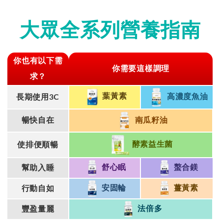
大眾全系列營養指南
你也有以下需
你需要這樣調理
求？
葉黃素
高濃度魚油
長期使用3C
南瓜籽油
暢快自在
酵素益生菌
使排便順暢
舒心眠
螯合鎂
幫助入睡
安固輪
薑黃素
行動自如
法倍多
豐盈量麗