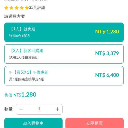
35則評論
請選擇方案
【1入】就免運
NT$ 1,280
強健6合1配方
【3入】新客回購組
NT$ 3,379
試用1入後最愛這組
✨【買5送1】✨優惠組
NT$ 6,400
用5瓶的錢直接帶走6瓶
1,280
售價 NT$
數量
加入購物車
立即購買