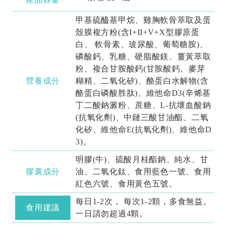
甲基硫醯基甲烷、雞胸軟骨萃取及蛋
殼膜複方粉(含I+II+V+X型膠原蛋
白、 軟骨素、玻尿酸、葡萄糖胺)、
磷酸鈣、乳糖、硬脂酸鎂、薑黃萃取
粉、複合甘胺酸鈣(甘胺酸鈣、麥芽
營養成分
糊精、二氧化矽)、酪蛋白水解物(含
酪蛋白磷酸胜肽)、維他命D3(辛烯基
丁二酸鈉澱粉、蔗糖、L-抗壞血酸鈉
(抗氧化劑)、中鏈三酸甘油酯、二氧
化矽、維他命E(抗氧化劑)、維他命D
3)。
明膠(牛)、硫酸月桂酯鈉、純水、甘
膠囊成分
油、二氧化鈦、食用藍色一號、食用
紅色六號、食用黃色五號。
每日1-2次， 每次1-2顆，多食無益。
食用建議
一日請勿超過4顆。