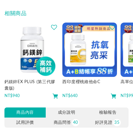
相關商品
鈣鎂鋅EX PLUS (第三代膠
西印度櫻桃維他命C
高單
囊版)
NT$
940
NT$
640
NT$
9
商品內容
成分說明
檢驗報告
試用評價
商品問答
40
好評見證
35