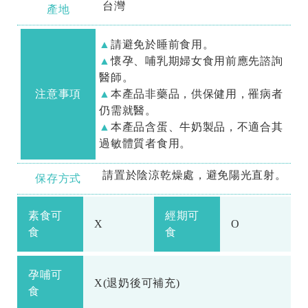
台灣
產地
請避免於睡前食用。
懷孕、哺乳期婦女食用前應先諮詢
醫師。
注意事項
本產品非藥品，供保健用，罹病者
仍需就醫。
本產品含蛋、牛奶製品，不適合其
過敏體質者食用。
請置於陰涼乾燥處，避免陽光直射。
保存方式
素食可
經期可
X
O
食
食
孕哺可
X(退奶後可補充)
食