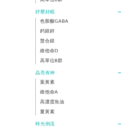
紓壓好眠
色胺酸GABA
鈣鎂鋅
螯合鎂
維他命D
高單位B群
晶亮有神
葉黃素
維他命A
高濃度魚油
薑黃素
時光倒流