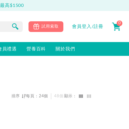
高$1500
0
會員
登入/註冊
試用索取
會員禮遇
營養百科
關於我們
排序
每頁：
24個
48個
顯示：
熱門程度優先
最新上架優先