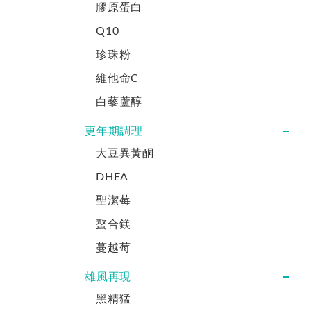
膠原蛋白
Q10
珍珠粉
維他命C
白藜蘆醇
更年期調理
大豆異黃酮
DHEA
聖潔莓
螯合鎂
蔓越莓
雄風再現
黑精猛