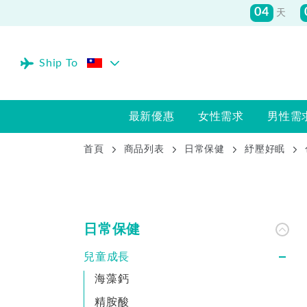
04
天
Ship To
最新優惠
女性需求
男性需
首頁
商品列表
日常保健
紓壓好眠
日常保健
兒童成長
海藻鈣
精胺酸