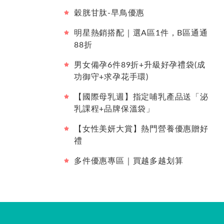
穀胱甘肽-早鳥優惠
明星熱銷搭配｜選A區1件，B區通通
88折
男女備孕6件89折+升級好孕禮袋(成
功御守+求孕花手環)
【國際母乳週】指定哺乳產品送「泌
乳課程+品牌保溫袋」
【女性美妍大賞】熱門營養優惠贈好
禮
多件優惠專區｜買越多越划算