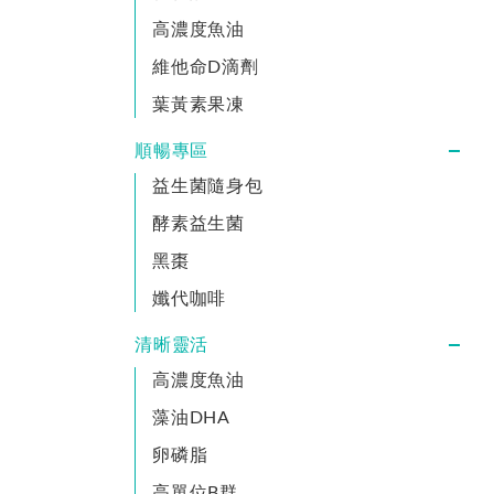
高濃度魚油
維他命D滴劑
葉黃素果凍
順暢專區
益生菌隨身包
酵素益生菌
黑棗
孅代咖啡
清晰靈活
高濃度魚油
藻油DHA
卵磷脂
高單位B群