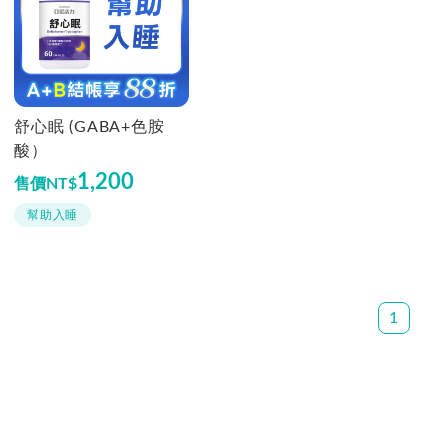
舒心眠 (GABA+色胺
酸）
1,200
售價
NT$
幫助入睡
1