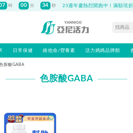
07
00
51
23週年慶熱烈開跑中！滿額現折最
時
分
秒
先付款滿800元免運！註冊會員最高獲
150元抵用券
求
日常保健
維他命/營養素
活力媽媽品牌館
色胺酸GABA
色胺酸GABA