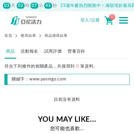
03
02
07
45
天
時
分
秒
23週年慶熱烈開跑中！滿額現折最高$1
0
登入/註冊
首頁
搜尋結果
商品搜尋結果
商品
活動報名
試用評價
營養百科
符合下列條件的相關產品，共搜尋到
0
筆資料。
關鍵字：
www.yannigo.com
目前沒有資料
YOU MAY LIKE...
您可能也喜歡…