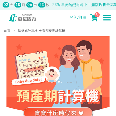
02
18
06
23
天
時
分
秒
23週年慶熱烈開跑中！滿額現折最高$1
0
登入/註冊
首頁
準媽媽計算機-免費預產期計算機