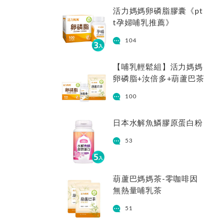
活力媽媽卵磷脂膠囊《pt
t孕婦哺乳推薦》
104
【哺乳輕鬆組】活力媽媽
卵磷脂+汝倍多+葫蘆巴茶
100
日本水解魚鱗膠原蛋白粉
53
葫蘆巴媽媽茶-零咖啡因
無熱量哺乳茶
51