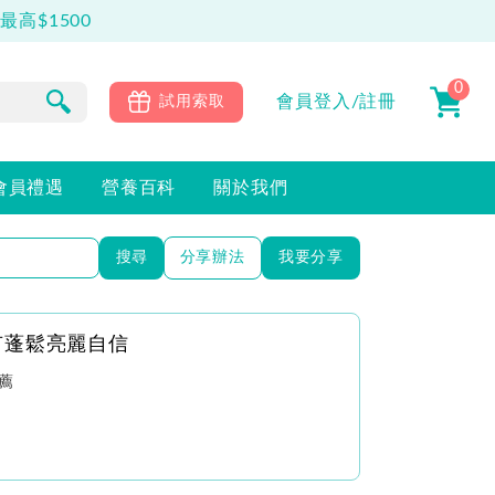
高$1500
0
會員
登入/註冊
試用索取
會員禮遇
營養百科
關於我們
搜尋
分享辦法
我要分享
有蓬鬆亮麗自信
薦