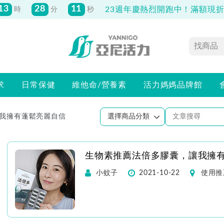
13
28
10
23週年慶熱烈開跑中！滿額現折最
時
分
秒
求
日常保健
維他命/營養素
活力媽媽品牌館
我擁有蓬鬆亮麗自信
生物素推薦法倍多膠囊，讓我擁
小蚊子
2021-10-22
使用推