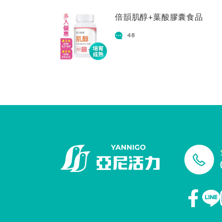
倍韻肌醇+葉酸膠囊食品
48