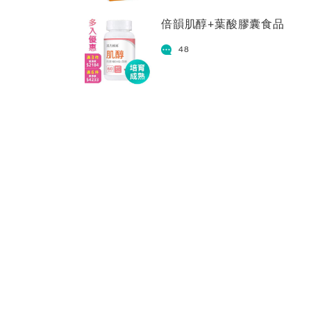
倍韻肌醇+葉酸膠囊食品
48