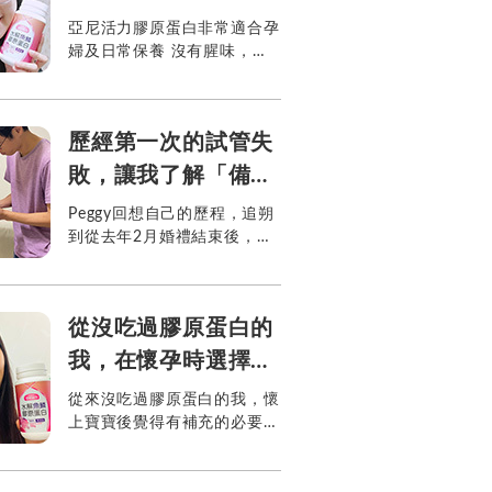
原蛋白粉
亞尼活力膠原蛋白非常適合孕
婦及日常保養 沒有腥味，帶
有淡淡奶香，100%魚鱗萃
取，非常好吸收 我從懷孕3個
月開始每天補充，維持孕期的
歷經第一次的試管失
狀態 搭配水果或維...
敗，讓我了解「備
孕」的重要性
Peggy回想自己的歷程，追朔
到從去年2月婚禮結束後，就
選擇進入試管療程，起初完全
沒有做功課，因此對準備懷孕
需要做的努力了解不多，迎接
從沒吃過膠原蛋白的
1顆卵泡的取卵手術並進行
植...
我，在懷孕時選擇了
亞尼活力100%魚鱗
從來沒吃過膠原蛋白的我，懷
上寶寶後覺得有補充的必要，
水解膠原蛋白粉！
想在肚皮撐大期間預防勝於治
療，於是鎖定 懷孕哺乳期也