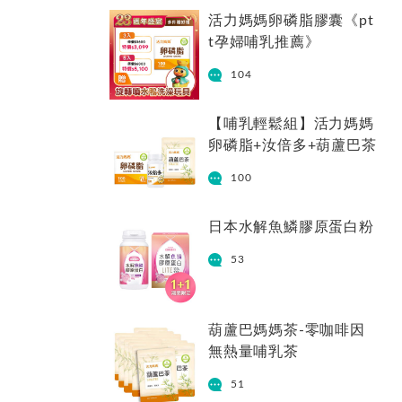
活力媽媽卵磷脂膠囊《pt
t孕婦哺乳推薦》
104
【哺乳輕鬆組】活力媽媽
卵磷脂+汝倍多+葫蘆巴茶
100
日本水解魚鱗膠原蛋白粉
53
葫蘆巴媽媽茶-零咖啡因
無熱量哺乳茶
51