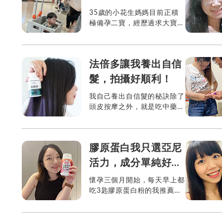
扭轉體質劣勢
35歲的小花生媽媽目前正積
極備孕二寶，經歷過求大寶的
辛苦試管過程，她深深知道
「提前開始養卵」絕對是備孕
最重要的第一步。小花生媽媽
法倍多讓我養出自信
在Instagram記錄自己養卵...
髮，拍攝好順利！
我自己養出自信髮的秘訣除了
頭皮按摩之外，就是吃中藥
+法倍多，正確補充可以增進
角蛋白健康的營養是很重要
的！生物素+MSM，再加上維
膠原蛋白我只選亞尼
他命A、C、E、B12的輔助，
都...
活力，成分單純好安
心
懷孕三個月開始，每天早上都
吃3匙膠原蛋白粉的我推薦亞
尼活力的水解魚鱗膠原蛋白，
成分非常單純，沒有其他添加