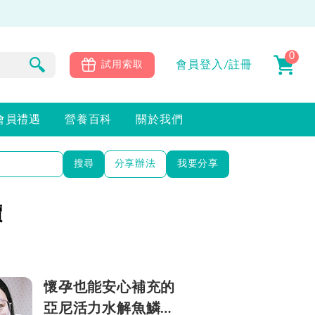
0
會員
登入/註冊
試用索取
會員禮遇
營養百科
關於我們
搜尋
分享辦法
我要分享
價
懷孕也能安心補充的
亞尼活力水解魚鱗膠