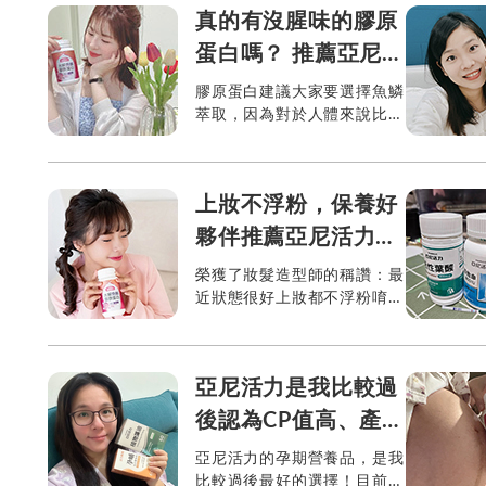
物，補充起來很安心。 ...
真的有沒腥味的膠原
蛋白嗎？ 推薦亞尼活
力水解魚鱗膠原蛋白
膠原蛋白建議大家要選擇魚鱗
萃取，因為對於人體來說比較
好吸收也比較穩定，而亞尼活
力就是採用日本NIPPI魚鱗水
解膠原蛋白 ...
上妝不浮粉，保養好
夥伴推薦亞尼活力水
解魚鱗膠原蛋白
榮獲了妝髮造型師的稱讚：最
近狀態很好上妝都不浮粉唷！
其實照顧的秘訣就是：內在保
養！如何顧好美麗的狀態都要
靠日常好習慣，以及最棒的亞
亞尼活力是我比較過
尼活力魚鱗水解膠原蛋白，不
僅沒...
後認為CP值高、產品
又很棒的孕期營養品
亞尼活力的孕期營養品，是我
比較過後最好的選擇！目前買