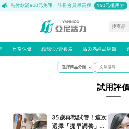
先付款滿800元免運！註冊會員最高獲
150元抵用券
求
日常保健
維他命/營養素
活力媽媽品牌館
試用評
35歲再戰試管！這次
選擇「提早調養」，