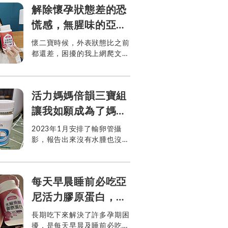
可以放心食用的亞尼活力水解
解除懷孕狀態差的恐
魚鱗膠原蛋白 ...
慌感，無腥味的亞尼
活力膠原蛋白我會持
懷二寶時候，外表狀態比之前
都還差，困擾的我上網爬文發
續回購！
現有許多人都推薦補充膠原蛋
白，仔細比較發現亞尼活力成
分天然，零添加，孕期及哺乳
活力媽媽倍韻三寶組
都很適合食用。現在生完二寶
了，...
讓我如願成為了媽
媽!!
2023年1月安排了輸卵管攝
影，報告出來沒有水腫也沒有
堵塞，繼續吃倍韻三寶，到了
4月還沒有好消息，我詢問醫
生我還可以做什麼檢查，醫生
每天早晨睡前必吃亞
說過了半年可以重新檢查
TSH...
尼活力膠原蛋白，無
腥味孕媽媽很適合
長期吃下來解決了許多孕期困
擾，是每天早晨及睡前必吃的