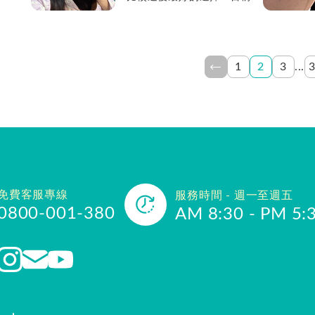
牌！
過孕哺綜合維他命、植物藻油
和卵磷脂都很棒！ ...
...
1
2
3
免費客服專線
服務時間 - 週一至週五
0800-001-380
AM 8:30 - PM 5: