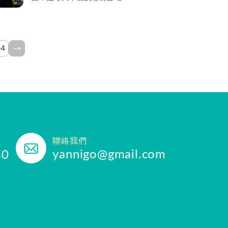
保健食品，亞尼活力膠原蛋白
口感完全沒有腥味也沒有味
道，非常適合前期容易味道而
反胃的孕媽咪，100%純魚鱗
34
吃了...
聯絡我們
yannigo@gmail.com
30