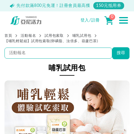
500
先付款滿800元免運！註冊會員最高獲
150元抵用券
0
登入/註冊
首頁
活動報名
試用包索取
哺乳試用包
【哺乳輕鬆組】試用包索取(卵磷脂、汝倍多、葫蘆巴茶)
搜尋
哺乳試用包