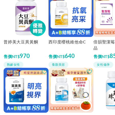
普婷美大豆異黃酮
西印度櫻桃維他命C
倍韻聖潔莓
品
970
640
8
售價
NT$
售價
NT$
售價
NT$
熟齡女性
養顏美容
女性備孕