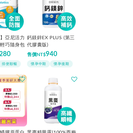
價格由高到低
價格由低到高
】亞尼活力
鈣鎂鋅EX PLUS (第三
輕巧隨身包
代膠囊版)
,280
940
售價
NT$
排便順暢
懷孕中期
懷孕後期
鱗膠原蛋白
黑棗精華露(100%西梅