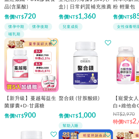
品(含葉酸)
盒) | 日常鈣質補充推薦
粉 輕量包
720
1,360
8
售價
NT$
售價
NT$
售價
NT$
懷孕中期
懷孕後期
兒童成長
女性保養明
哺乳期
【新升級】蔓越莓益生
螯合鎂 (甘胺酸鎂)
【寵愛女人
菌膠囊+D-甘露糖
白+維他命
NT$2,970
900
1,000
售價
NT$
售價
NT$
2
特價
NT$
幫助入睡