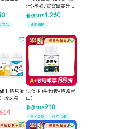
汁)-孕婦/寶寶黑棗汁推
薦｜高纖營養順暢補給
50
1,260
售價
NT$
星商品
排便順暢
組】膠原蛋
法倍多 (生物素+膠原蛋
C+珍珠粉
白)
910
售價
NT$
,614
舊客最愛
外在保健