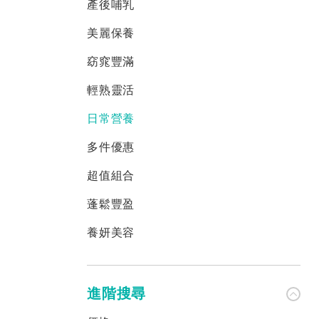
產後哺乳
美麗保養
窈窕豐滿
輕熟靈活
日常營養
多件優惠
超值組合
蓬鬆豐盈
養妍美容
進階搜尋