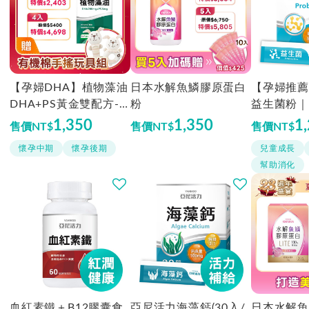
【孕婦DHA】植物藻油
日本水解魚鱗膠原蛋白
【孕婦推薦
DHA+PS黃金雙配方-T
粉
益生菌粉｜
G型藻油推薦
1,350
1,350
1
售價
NT$
售價
NT$
售價
NT$
懷孕中期
懷孕後期
兒童成長
幫助消化
血紅素鐵＋B12膠囊食
亞尼活力海藻鈣(30入/
日本水解魚