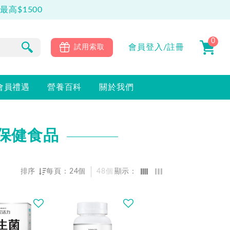
高$1500
0
會員
登入/註冊
試用索取
會員禮遇
營養百科
關於我們
保健食品
排序
每頁：
24個
48個
顯示：
熱門程度優先
最新上架優先