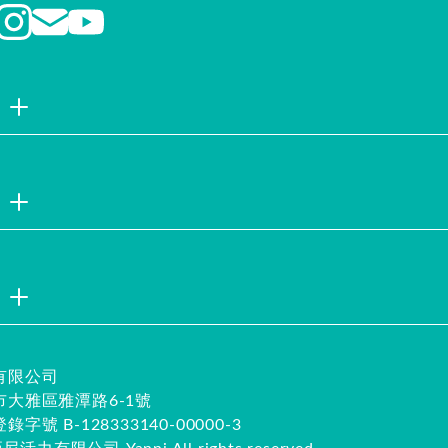
品牌故事
聯絡我們
企業社會責
註冊會員
試用索取
服務說明
隱私權聲明
企業徵才
安全保證
有限公司
大雅區雅潭路6-1號
字號 B-128333140-00000-3