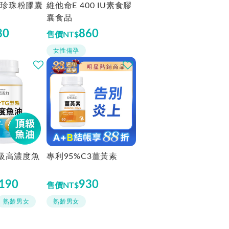
珍珠粉膠囊
維他命E 400 IU素食膠
囊食品
80
860
售價
NT$
女性備孕
頂級高濃度魚
專利95%C3薑黃素
,190
930
售價
NT$
熟齡男女
熟齡男女