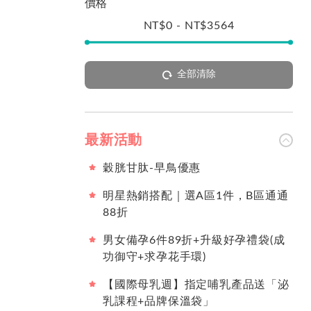
價格
NT$
0
-
NT$
3564
全部清除
最新活動
穀胱甘肽-早鳥優惠
明星熱銷搭配｜選A區1件，B區通通
88折
男女備孕6件89折+升級好孕禮袋(成
功御守+求孕花手環)
【國際母乳週】指定哺乳產品送「泌
乳課程+品牌保溫袋」