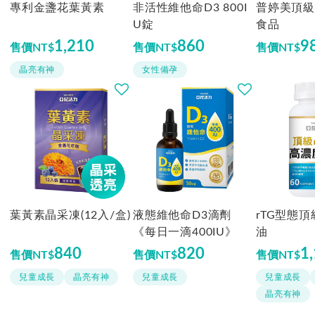
專利金盞花葉黃素
非活性維他命D3 800I
普婷美頂級
U錠
食品
1,210
860
9
售價
NT$
售價
NT$
售價
NT$
晶亮有神
女性備孕
葉黃素晶采凍(12入/盒)
液態維他命D3滴劑
rTG型態
《每日一滴400IU》
油
840
820
1
售價
NT$
售價
NT$
售價
NT$
兒童成長
晶亮有神
兒童成長
兒童成長
晶亮有神