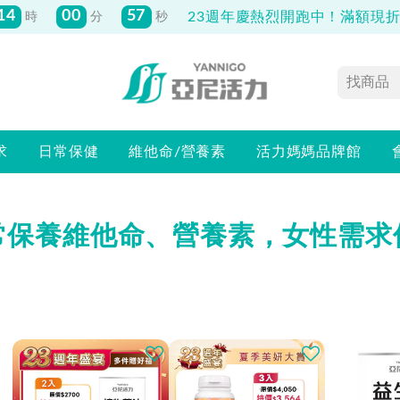
14
00
57
23週年慶熱烈開跑中！滿額現折最
時
分
秒
求
日常保健
維他命/營養素
活力媽媽品牌館
常保養維他命、營養素，女性需求