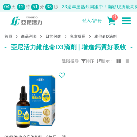
04
12
51
33
天
時
分
秒
23週年慶熱烈開跑中！滿額現折最高$1
0
登入/註冊
首頁
商品列表
日常保健
兒童成長
維他命D滴劑
亞尼活力維他命D3滴劑 | 增進鈣質好吸收
進階搜尋
排序
顯示：
價格
熱門程度優先
NT$
0
-
NT$
820
最新上架優先
全部清除
價格由高到低
價格由低到高