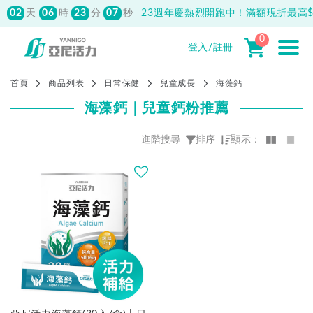
02
06
23
06
天
時
分
秒
23週年慶熱烈開跑中！滿額現折最高$1
0
登入/註冊
首頁
商品列表
日常保健
兒童成長
海藻鈣
海藻鈣｜兒童鈣粉推薦
進階搜尋
排序
顯示：
價格
熱門程度優先
NT$
0
-
NT$
1360
最新上架優先
全部清除
價格由高到低
價格由低到高