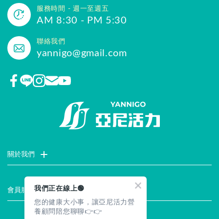
服務時間 - 週一至週五
AM 8:30 - PM 5:30
聯絡我們
yannigo@gmail.com
關於我們
門市據點
聯絡我們
評價推薦
品牌故事
企業社會責任
我們正在線上🟢
會員服務
您的健康大小事，讓亞尼活力營
最新消息
試用索取
註冊會員
服務說明
養顧問陪您聊聊👉👉