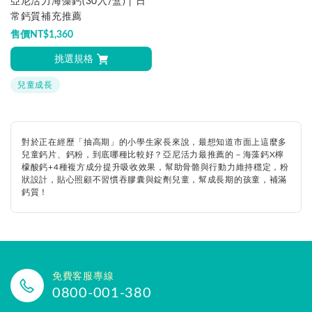
亞尼活力海藻鈣(30入/盒) | 日
常鈣質補充推薦
售價
NT$
1,360
挑選規格
兒童成長
對於正在經歷「抽高期」的小學生家長來說，最想知道市面上這麼多
兒童鈣片、鈣粉，到底哪種比較好？亞尼活力最推薦的－海藻鈣X檸
檬酸鈣+4種複方成分提升吸收效果，幫助骨骼與行動力維持穩定，粉
狀設計，貼心照顧不習慣吞膠囊與錠劑兒童，幫成長期的孩童，補滿
鈣質！
免費客服專線
0800-001-380