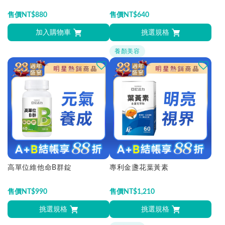
售價
NT$
880
售價
NT$
640
加入購物車
挑選規格
養顏美容
高單位維他命B群錠
專利金盞花葉黃素
售價
NT$
990
售價
NT$
1,210
挑選規格
挑選規格