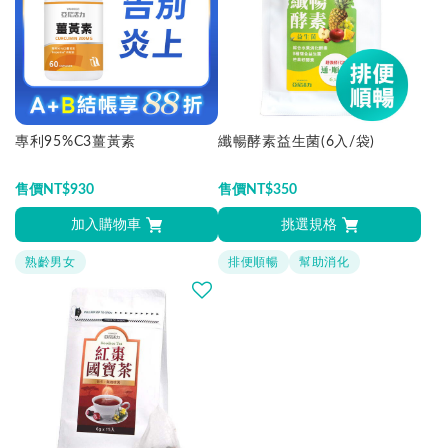
專利95%C3薑黃素
纖暢酵素益生菌(6入/袋)
售價
NT$
930
售價
NT$
350
加入購物車
挑選規格
熟齡男女
排便順暢
幫助消化