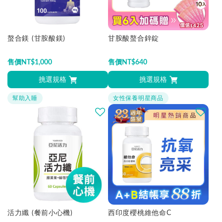
螯合鎂 (甘胺酸鎂)
甘胺酸螯合鋅錠
售價
NT$
1,000
售價
NT$
640
挑選規格
挑選規格
幫助入睡
女性保養明星商品
活力纖 (餐前小心機)
西印度櫻桃維他命C