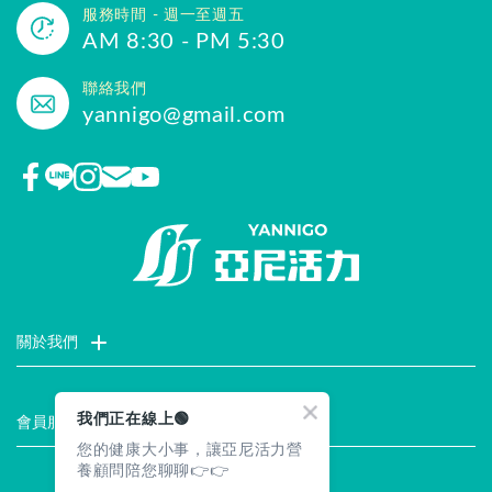
服務時間 - 週一至週五
AM 8:30 - PM 5:30
聯絡我們
yannigo@gmail.com
關於我們
門市據點
聯絡我們
評價推薦
品牌故事
企業社會責任
我們正在線上🟢
會員服務
您的健康大小事，讓亞尼活力營
最新消息
試用索取
註冊會員
服務說明
養顧問陪您聊聊👉👉