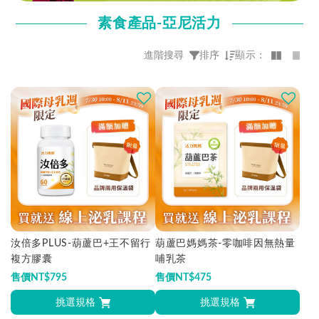
素食產品-亞尼活力
進階搜尋
排序
顯示：
價格
熱門程度優先
NT$
0
-
NT$
3194
最新上架優先
全部清除
價格由高到低
價格由低到高
汝倍多PLUS-葫蘆巴+王不留行
葫蘆巴媽媽茶-零咖啡因無熱量
複方膠囊
哺乳茶
售價
NT$
795
售價
NT$
475
挑選規格
挑選規格