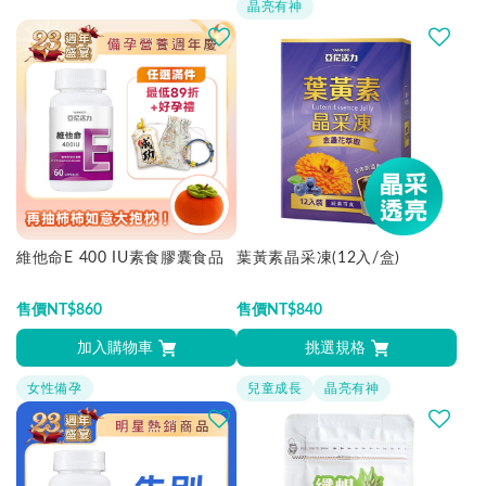
晶亮有神
維他命E 400 IU素食膠囊食品
葉黃素晶采凍(12入/盒)
售價
NT$
860
售價
NT$
840
加入購物車
挑選規格
女性備孕
兒童成長
晶亮有神