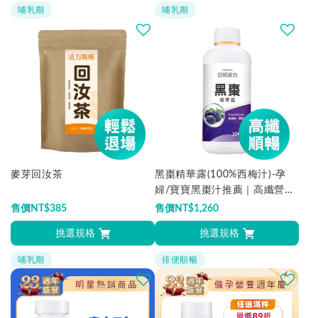
哺乳期
哺乳期
麥芽回汝茶
黑棗精華露(100%西梅汁)-孕
婦/寶寶黑棗汁推薦｜高纖營養
順暢補給
售價
NT$
385
售價
NT$
1,260
挑選規格
挑選規格
哺乳期
排便順暢