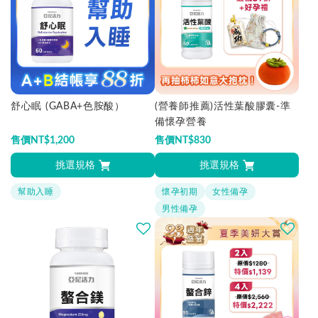
舒心眠 (GABA+色胺酸）
(營養師推薦)活性葉酸膠囊-準
備懷孕營養
售價
NT$
1,200
售價
NT$
830
挑選規格
挑選規格
幫助入睡
懷孕初期
女性備孕
男性備孕