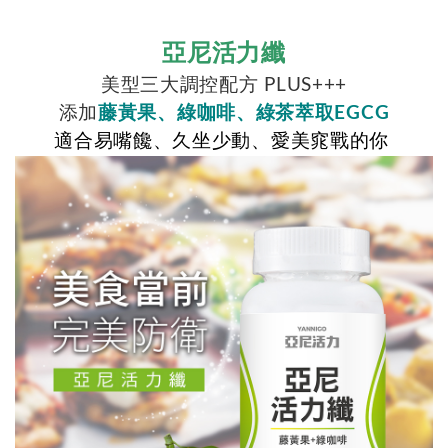
亞尼活力纖
美型三大調控配方 PLUS+++
添加
藤黃果、綠咖啡、綠茶萃取EGCG
適合易嘴饞、久坐少動、愛美窕戰的你