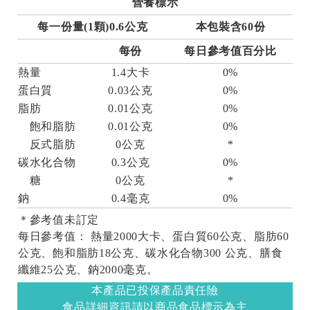
營養標示
每一份量(1顆)0.6公克
本包裝含60份
每份
每日參考值百分比
熱量
1.4大卡
0%
蛋白質
0.03公克
0%
脂肪
0.01公克
0%
飽和脂肪
0.01公克
0%
反式脂肪
0公克
*
碳水化合物
0.3公克
0%
糖
0公克
*
鈉
0.4毫克
0%
＊參考值未訂定
每日參考值： 熱量2000大卡、蛋白質60公克、脂肪60
公克、飽和脂肪18公克、碳水化合物300 公克、膳食
纖維25公克、鈉2000毫克。
本產品已投保產品責任險
食品詳細資訊請以商品食品標示為主