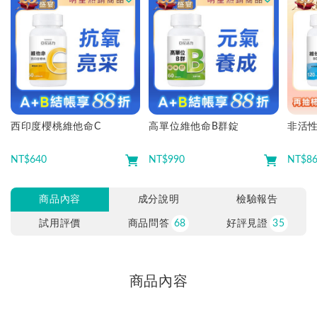
西印度櫻桃維他命C
高單位維他命B群錠
非活性
NT$
640
NT$
990
NT$
8
商品內容
成分說明
檢驗報告
試用評價
商品問答
68
好評見證
35
商品內容