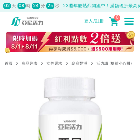
02
08
24
24
天
時
分
秒
23週年慶熱烈開跑中！滿額現折最高$1
0
登入/註冊
首頁
商品列表
女性需求
窈窕豐滿
活力纖 (餐前小心機)