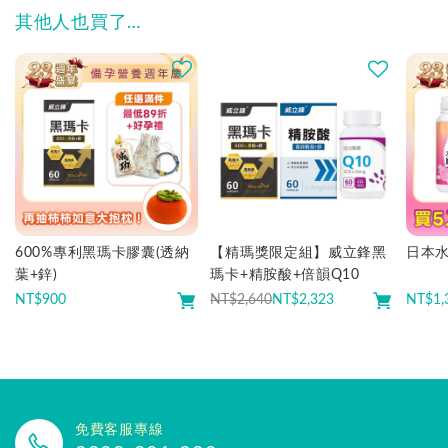
其他人也買了…
600%專利黑瑪卡膠囊(透納
【精瑪獎限定組】威立鋒黑
日本
葉+鋅)
瑪卡+精胺酸+倍韻Q10
NT$
900
NT$2,640
NT$
2,323
NT$
1,
免費客服專線