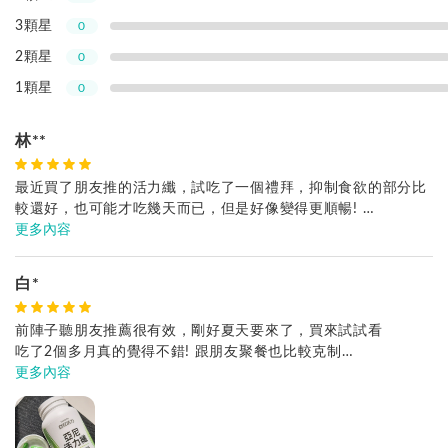
3顆星
0
2顆星
0
1顆星
0
林**
最近買了朋友推的活力纖，試吃了一個禮拜，抑制食欲的部分比
較還好，也可能才吃幾天而已，但是好像變得更順暢!
雖然我沒有便O的困擾，不過一直跑廁所也會讓我覺得自己要吃
更多內容
少一點，也許這就是活力纖真正厲害的地方!
餐前空腹吃，到了下午肚子都會滾，也有發現到吃比較油膩的東
白*
西，我居然沒有胃食道逆流(平常都會)，還滿不錯的!
前陣子聽朋友推薦很有效，剛好夏天要來了，買來試試看
吃了2個多月真的覺得不錯! 跟朋友聚餐也比較克制
小小一顆很好吞 ❤️ 很推薦給容易嘴饞、久坐的上班族
更多內容