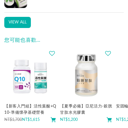
VIEW ALL
您可能也喜歡…
【新客入門組】活性葉酸+Q
【夏季必備】亞尼活力-穀胱
安固輪
10-準備懷孕基礎營養
甘肽水光膠囊
NT$1,700
NT$
1,615
NT$
1,200
NT$
1,