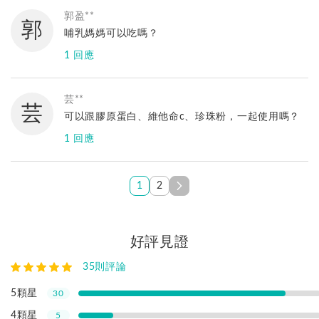
唷！
林小姐您好，若您較不會吞嚥膠囊，活力纖膠囊可以
郭盈**
Line@專業諮詢→http://www.iyanni.com/54zl
郭
拆開食用唷！
哺乳媽媽可以吃嗎？
免付費客服專線：0800-001-380
感謝您購買，如有其他問題歡迎使用Line@諮詢，較
1 回應
能立即回覆您唷！
Line@專業諮詢→http://www.iyanni.com/54zl
亞尼活力
您好，哺乳期不適用唷，建議斷奶後再開始補充，哺
芸**
芸
乳期間媽咪可以飲食清單，多選擇天然、健康食物，
可以跟膠原蛋白、維他命c、珍珠粉，一起使用嗎？
並加入運動燃燒脂肪，湯湯水水可選擇較無負擔的葫
1 回應
蘆巴茶、黑豆水...等，若您有任何問題歡迎使用
Line@諮詢，較能立即回覆您唷！
亞尼活力
Line@專業諮詢→http://www.iyanni.com/54zl
您好，可以唷，活力纖建議餐前空腹補充，可同時跟
1
2
膠原蛋白、維他命Ｃ、珍珠粉一吃，不會相互衝突，
感謝您來訊，如有其他問題歡迎使用Line@諮詢，較
能立即回覆您唷！
好評見證
Line@專業諮詢→http://www.iyanni.com/54zl
35
則評論
5顆星
30
4顆星
5