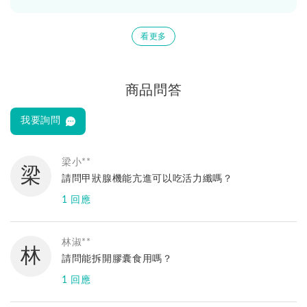
看更多
商品問答
我要詢問
梁小**
梁
請問甲狀腺機能亢進可以吃活力纖嗎？
1 回應
亞尼活力
您好，活力纖含裙帶菜萃取，每顆碘含量約
林淑**
林
<0.1mg。針對甲亢族群，不是每個人都需要控制碘
請問能拆開膠囊食用嗎？
含量，因此建議先諮詢專業醫生意見哦！
1 回應
如有其他問題歡迎使用Line@諮詢，較能立即回覆您
亞尼活力