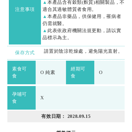
本產品含有穀類(麩質)相關製品，不
注意事項
適合其過敏體質者食用。
本產品非藥品，供保健用，罹病者
仍需就醫。
此表依政府機關法規更動，請以實
品標示為主。
請置於陰涼乾燥處，避免陽光直射。
保存方式
素食可
經期可
O 純素
O
食
食
孕哺可
X
食
有效日期： 2028.09.15