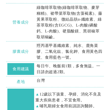
綠咖啡萃取物(綠咖啡萃取物、麥芽
糊精)、裙帶菜萃取物(含藻褐素)、藤
黃果萃取粉、微結晶狀α-纖維素、綠
營養成分
茶萃取粉(含EGCG)、L-肉酸(磷酸
鈣、L-肉酸)、硬脂酸鎂、黑胡椒萃
取胡椒鹼。
羥丙基甲基纖維素、純水、鹿角菜
膠囊成分
膠、二氧化鈦、氯化鉀、食用黃色四
號、食用藍色一號。
每日午、晚飯前1顆，多食無益。一
食用建議
日請勿超過2顆。
台灣
產地
12歲以下孩童、孕婦、消化不良及
重大疾病患者，不宜食用。
哺乳期婦女食用前請諮詢醫師。