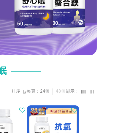
眠
排序
每頁：
24個
48個
顯示：
熱門程度優先
最新上架優先
價格由高到低