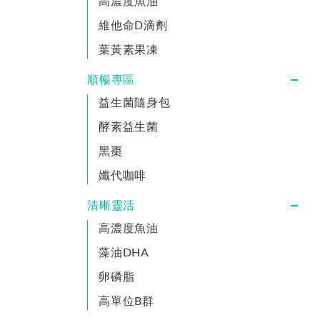
高濃度魚油
維他命D滴劑
葉黃素果凍
順暢專區
益生菌隨身包
酵素益生菌
黑棗
孅代咖啡
清晰靈活
高濃度魚油
藻油DHA
卵磷脂
高單位B群