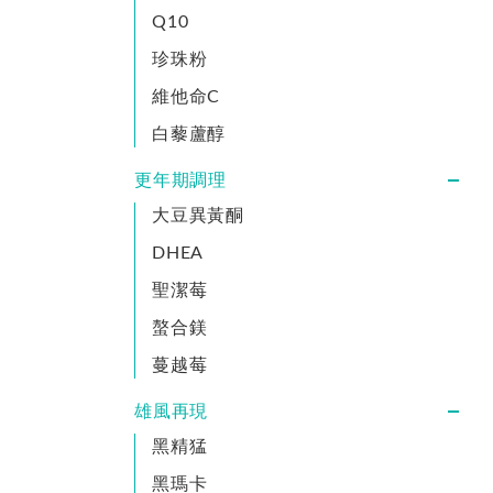
Q10
珍珠粉
維他命C
白藜蘆醇
更年期調理
大豆異黃酮
DHEA
聖潔莓
螯合鎂
蔓越莓
雄風再現
黑精猛
黑瑪卡