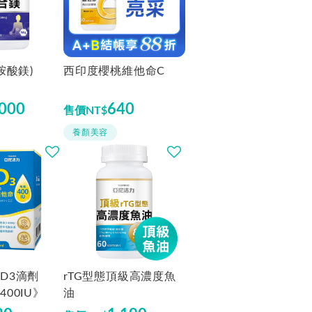
價格由低到高
胺酸鎂)
西印度櫻桃維他命C
,000
640
售價
NT$
養顏美容
D3滴劑
rTG型態頂級高濃度魚
00IU》
油