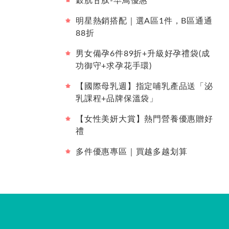
穀胱甘肽-早鳥優惠
明星熱銷搭配｜選A區1件，B區通通
88折
男女備孕6件89折+升級好孕禮袋(成
功御守+求孕花手環)
【國際母乳週】指定哺乳產品送「泌
乳課程+品牌保溫袋」
【女性美妍大賞】熱門營養優惠贈好
禮
多件優惠專區｜買越多越划算