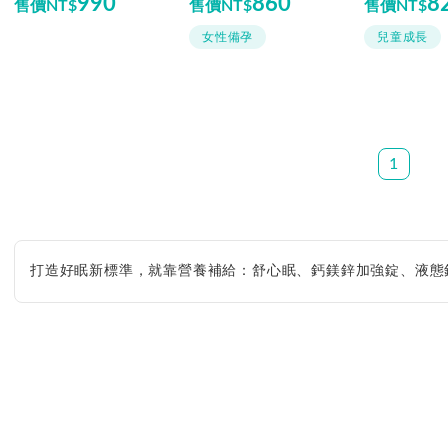
990
860
8
售價
NT$
售價
NT$
售價
NT$
女性備孕
兒童成長
1
打造好眠新標準，就靠營養補給：舒心眠、鈣鎂鋅加強錠、液態