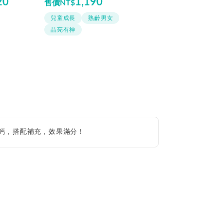
20
1,190
售價
NT$
兒童成長
熟齡男女
晶亮有神
鈣，搭配補充，效果滿分！