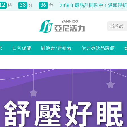
12
33
36
23週年慶熱烈開跑中！滿額現折最
時
分
秒
求
日常保健
維他命/營養素
活力媽媽品牌館