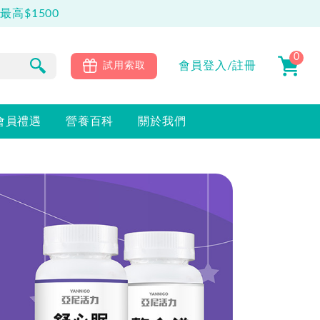
高$1500
0
會員
登入/註冊
試用索取
會員禮遇
營養百科
關於我們