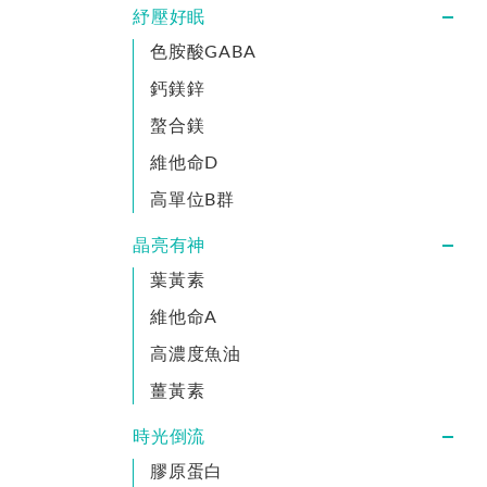
紓壓好眠
色胺酸GABA
鈣鎂鋅
螯合鎂
維他命D
高單位B群
晶亮有神
葉黃素
維他命A
高濃度魚油
薑黃素
時光倒流
膠原蛋白