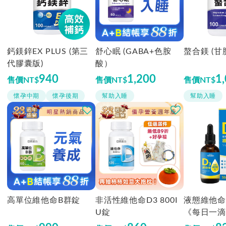
鈣鎂鋅EX PLUS (第三
舒心眠 (GABA+色胺
螯合鎂 (甘
代膠囊版)
酸）
940
1,200
1
售價
NT$
售價
NT$
售價
NT$
懷孕中期
懷孕後期
幫助入睡
幫助入睡
高單位維他命B群錠
非活性維他命D3 800I
液態維他命
U錠
《每日一滴4