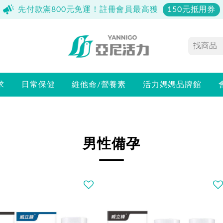
先付款滿800元免運！註冊會員最高獲
150元抵用券
求
日常保健
維他命/營養素
活力媽媽品牌館
男性備孕