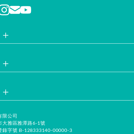
品牌故事
聯絡我們
企業社會責
註冊會員
試用索取
服務說明
隱私權聲明
企業徵才
安全保證
有限公司
大雅區雅潭路6-1號
字號 B-128333140-00000-3