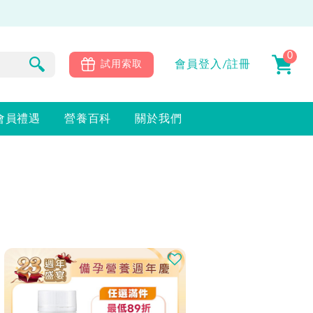
0
會員
登入/註冊
試用索取
會員禮遇
營養百科
關於我們