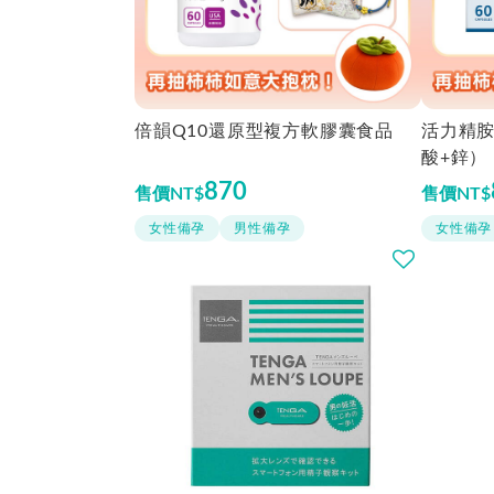
倍韻Q10還原型複方軟膠囊食品
活力精胺
酸+鋅）
870
售價
NT$
售價
NT$
女性備孕
男性備孕
女性備孕