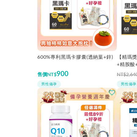
600%專利黑瑪卡膠囊(透納葉+鋅)
【精瑪
+精胺酸
900
售價
NT$
NT$2,64
男性備孕
男性備孕