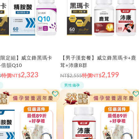
獎限定組】威立鋒黑瑪卡
【男子漢套餐】威立鋒黑瑪卡+鹿
+倍韻Q10
茸+沛康B群
2,323
2,199
0
特價
NT$
NT$2,555
特價
NT$
男性備孕