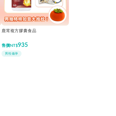
鹿茸複方膠囊食品
935
售價
NT$
男性備孕