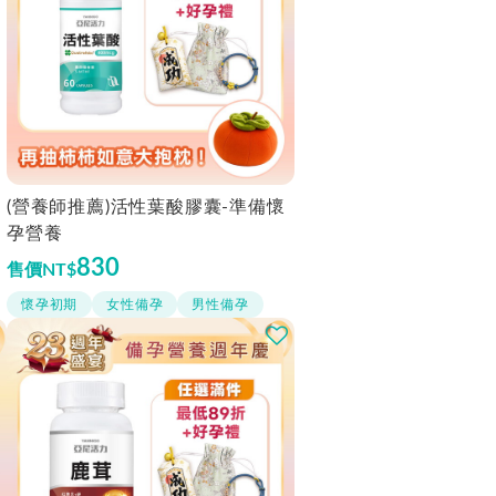
(營養師推薦)活性葉酸膠囊-準備懷
孕營養
830
售價
NT$
懷孕初期
女性備孕
男性備孕