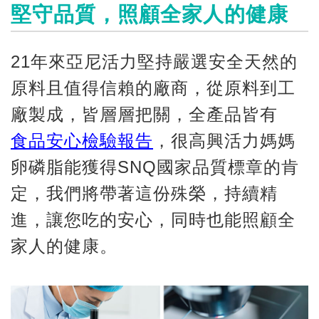
堅守品質，照顧全家人的健康
21年來亞尼活力堅持嚴選安全天然的
原料且值得信賴的廠商，從原料到工
廠製成，皆層層把關
，
全產品皆有
食品安心檢驗報告
，
很高興活力媽媽
卵磷脂能
獲得SNQ國家品質標章的肯
定
，我們將帶著這份殊榮
，持續精
進，
讓您吃的安心，同時也能照顧全
家人的健康。