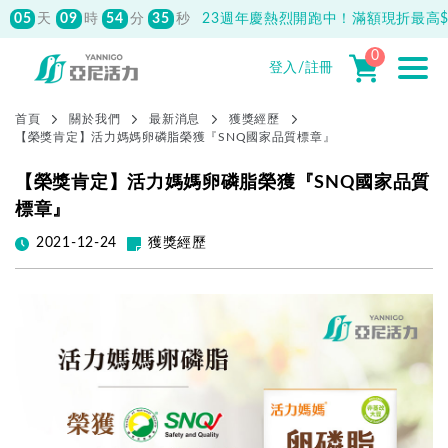
05
09
54
35
天
時
分
秒
23週年慶熱烈開跑中！滿額現折最高$1
0
登入/註冊
首頁
關於我們
最新消息
獲獎經歷
【榮獎肯定】活力媽媽卵磷脂榮獲『SNQ國家品質標章』
【榮獎肯定】活力媽媽卵磷脂榮獲『SNQ國家品質
標章』
2021-12-24
獲獎經歷