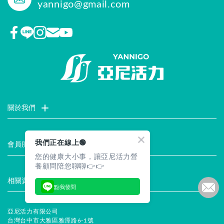
yannigo@gmail.com
關於我們
門市據點
聯絡我們
評價推薦
品牌故事
企業社會責任
我們正在線上🟢
會員服務
您的健康大小事，讓亞尼活力營
最新消息
試用索取
註冊會員
服務說明
養顧問陪您聊聊👉👉
相關資訊
點我發問
常見問題
企業徵才
合作提案
隱私權聲明
安全保證
亞尼活力有限公司
台灣台中市大雅區雅潭路6-1號