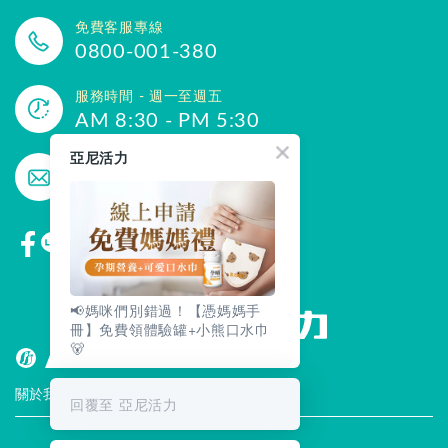
免費客服專線
0800-001-380
服務時間 - 週一至週五
AM 8:30 - PM 5:30
亞尼活力
聯絡我們
yannigo@gmail.com
📢媽咪們別錯過！【憑媽媽手
冊】免費領體驗罐+小熊口水巾
🐻
關於我們
回覆至 亞尼活力
門市據點
聯絡我們
評價推薦
品牌故事
企業社會責任