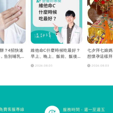
辦？4招快速
維他命C什麼時候吃最好？
七夕拜七娘媽
，告別哺乳疼
早上、晚上、飯前、飯後差
想懷孕這樣拜
在哪？
法、供品、地
2026.08.05
2026.08.03
免費客服專線
服務時間 - 週一至週五