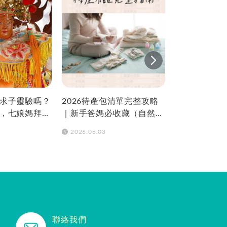
求子靈驗嗎？
2026待產包清單完整攻略
如何知道奶量
，七娘媽拜
｜新手爸媽必收藏（自然產
判斷寶寶是否
點一次看
／剖腹產適用／表格免費下
媽一次看懂
2026.08.03
2026.07.31
載）
聯絡我們