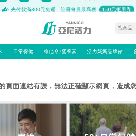
先付款滿800元免運！註冊會員最高獲
150元抵用券
求
日常保健
維他命/營養素
活力媽媽品牌館
的頁面連結有誤，無法正確顯示網頁，造成