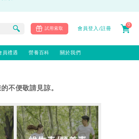
0
會員
登入/註冊
試用索取
會員禮遇
營養百科
關於我們
您的不便敬請見諒。