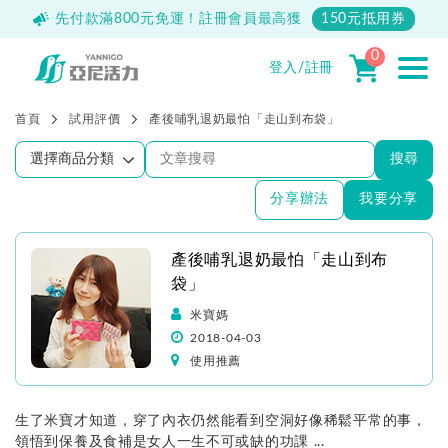
500
先付款滿800元免運！註冊會員最高獲
150元抵用券
0
登入/註冊
首頁
試用評價
產後哺乳退奶最怕「走山到布袋」
搜尋
分享辦法
我要分享
產後哺乳退奶最怕「走山到布
袋」
米寶媽
2018-04-03
使用推薦
生了米寶才知道，穿了內衣仍然能看到空洞好像稀鬆平常的事，
領悟到保養及食補是女人一生不可或缺的功課 ...