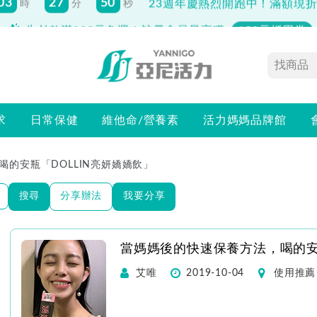
先付款滿800元免運！註冊會員最高獲
150元抵用券
求
日常保健
維他命/營養素
活力媽媽品牌館
的安瓶「DOLLIN亮妍嬌嬌飲」
搜尋
分享辦法
我要分享
當媽媽後的快速保養方法，喝的安瓶
艾唯
2019-10-04
使用推薦