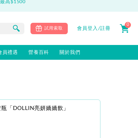
0
會員
登入/註冊
試用索取
會員禮遇
營養百科
關於我們
「DOLLIN亮妍嬌嬌飲」