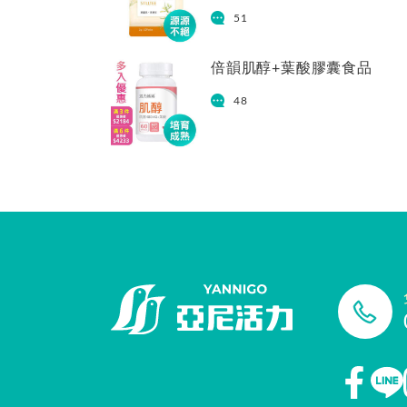
51
倍韻肌醇+葉酸膠囊食品
48