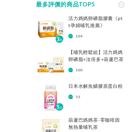
最多評價的商品TOP5
活力媽媽卵磷脂膠囊《pt
t孕婦哺乳推薦》
104
【哺乳輕鬆組】活力媽媽
卵磷脂+汝倍多+葫蘆巴茶
100
日本水解魚鱗膠原蛋白粉
53
葫蘆巴媽媽茶-零咖啡因
無熱量哺乳茶