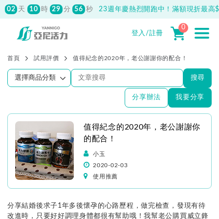
02
10
29
55
天
時
分
秒
23週年慶熱烈開跑中！滿額現折最高$1
0
登入/註冊
首頁
試用評價
值得紀念的2020年，老公謝謝你的配合！
搜尋
分享辦法
我要分享
值得紀念的2020年，老公謝謝你
的配合！
小玉
2020-02-03
使用推薦
分享結婚後求子1年多後懷孕的心路歷程，做完檢查，發現有待
改進時，只要好好調理身體都很有幫助哦！我幫老公購買威立鋒