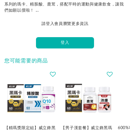
系列的瑪卡、精胺酸、鹿茸，搭配平時的運動與健康飲食，讓我
們如願以償啦！ ...
請登入會員瀏覽更多資訊
登入
您可能需要的商品
【精瑪獎限定組】威立鋒黑
【男子漢套餐】威立鋒黑瑪
600