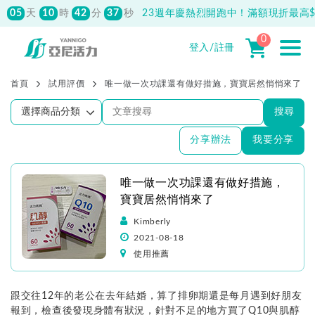
05
10
42
37
天
時
分
秒
23週年慶熱烈開跑中！滿額現折最高$1
0
登入/註冊
首頁
試用評價
唯一做一次功課還有做好措施，寶寶居然悄悄來了
搜尋
分享辦法
我要分享
唯一做一次功課還有做好措施，
寶寶居然悄悄來了
Kimberly
2021-08-18
使用推薦
跟交往12年的老公在去年結婚，算了排卵期還是每月遇到好朋友
報到，檢查後發現身體有狀況，針對不足的地方買了Q10與肌醇