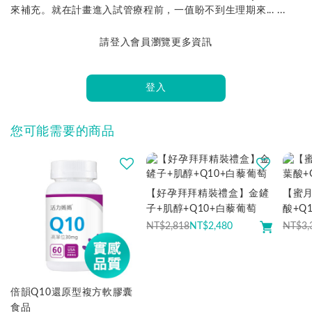
來補充。就在計畫進入試管療程前，一值盼不到生理期來... ...
請登入會員瀏覽更多資訊
登入
您可能需要的商品
【好孕拜拜精裝禮盒】金鏟
【蜜
子+肌醇+Q10+白藜葡萄
酸+Q
NT$2,818
NT$
2,480
NT$3,
倍韻Q10還原型複方軟膠囊
食品