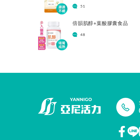
51
倍韻肌醇+葉酸膠囊食品
48