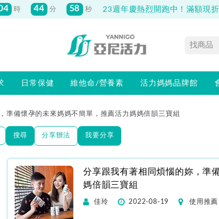
04
44
58
23週年慶熱烈開跑中！滿額現折最
時
分
秒
求
日常保健
維他命/營養素
活力媽媽品牌館
，準備懷孕的未來媽媽不簡單，推薦活力媽媽倍韻三寶組
搜尋
分享辦法
我要分享
分享跟我有著相同煩惱的妳，準
媽倍韻三寶組
佳玲
2022-08-19
使用推薦