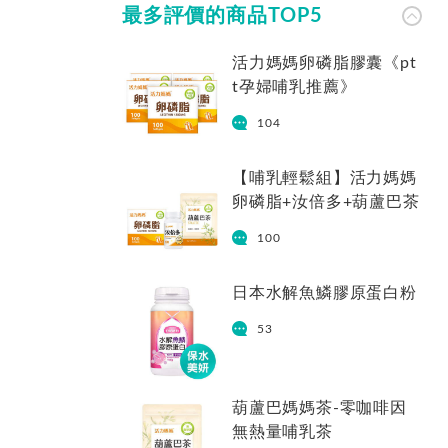
最多評價的商品TOP5
活力媽媽卵磷脂膠囊《pt
t孕婦哺乳推薦》
104
【哺乳輕鬆組】活力媽媽
卵磷脂+汝倍多+葫蘆巴茶
100
日本水解魚鱗膠原蛋白粉
53
葫蘆巴媽媽茶-零咖啡因
無熱量哺乳茶