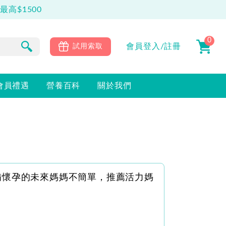
高$1500
0
會員
登入/註冊
試用索取
會員禮遇
營養百科
關於我們
備懷孕的未來媽媽不簡單，推薦活力媽