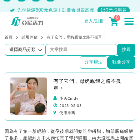
先付款滿800元免運！註冊會員最高獲
150元抵用券
0
登入/註冊
首頁
試用評價
有了它們，母奶親餵之路不孤單！
搜尋
分享辦法
我要分享
有了它們，母奶親餵之路不孤
單！
小彥Cindy
2023-02-03
使用推薦
因為有了第一胎經驗，從孕後期就開始吃卵磷脂，胸部脹痛緩解
了很多，產後到月中太匆忙忘了帶卵磷脂，兩天沒吃馬上開始塞