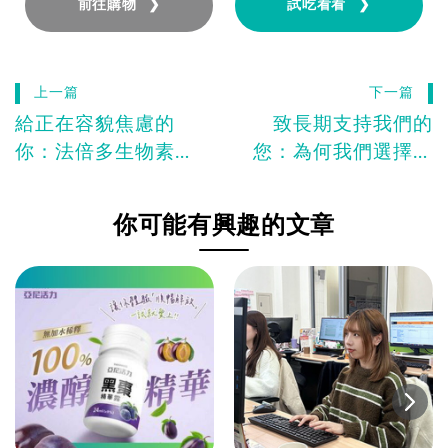
前往購物 ❯
試吃看看 ❯
上一篇
下一篇
給正在容貌焦慮的
致長期支持我們的
你：法倍多生物素陪
您：為何我們選擇升
你找回豐盈自信
級薯蕷山藥PLUS
你可能有興趣的文章