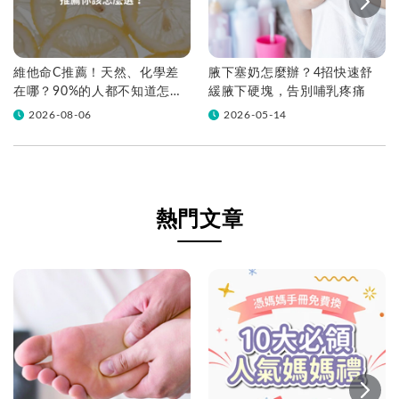
維他命C推薦！天然、化學差
腋下塞奶怎麼辦？4招快速舒
在哪？90%的人都不知道怎麼
緩腋下硬塊，告別哺乳疼痛
挑！帶你一次看
2026-08-06
2026-05-14
熱門文章