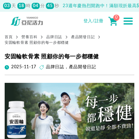
03
18
04
43
天
時
分
秒
23週年慶熱烈開跑中！滿額現折最高$1
0
登入/註冊
首頁
營養百科
品牌日誌
產品開發日記
安固輪軟骨素 照顧你的每一步都穩健
安固輪軟骨素 照顧你的每一步都穩健
2025-11-17
品牌日誌
，
產品開發日記