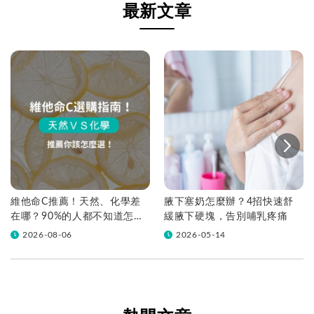
最新文章
維他命C推薦！天然、化學差
腋下塞奶怎麼辦？4招快速舒
在哪？90%的人都不知道怎麼
緩腋下硬塊，告別哺乳疼痛
挑！帶你一次看
2026-08-06
2026-05-14