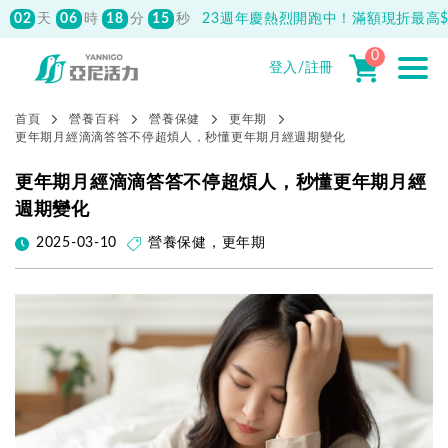
02
06
18
15
天
時
分
秒
23週年慶熱烈開跑中！滿額現折最高$1
0
登入/註冊
首頁
營養百科
營養保健
更年期
更年期月經滴滴答答不停超煩人，秒懂更年期月經週期變化
更年期月經滴滴答答不停超煩人，秒懂更年期月經
週期變化
2025-03-10
營養保健
，
更年期