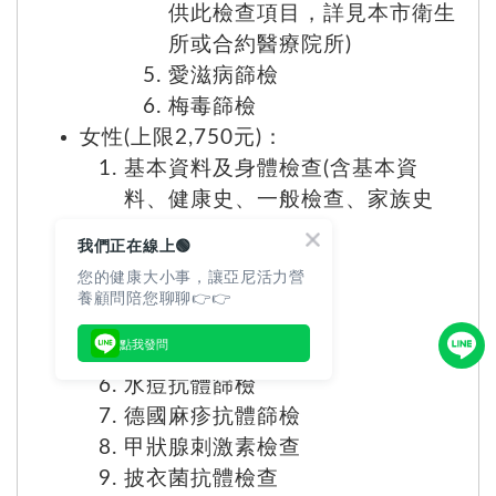
供此檢查項目，詳見本市衛生
所或合約醫療院所)
愛滋病篩檢
梅毒篩檢
女性
(上限2,750元)
：
基本資料及身體檢查(含基本資
料、健康史、一般檢查、家族史
等)
我們正在線上🟢
血液常規檢驗
您的健康大小事，讓亞尼活力營
尿液常規檢驗
養顧問陪您聊聊👉👉
愛滋病篩檢
點我發問
梅毒篩檢
水痘抗體篩檢
德國麻疹抗體篩檢
甲狀腺刺激素檢查
披衣菌抗體檢查