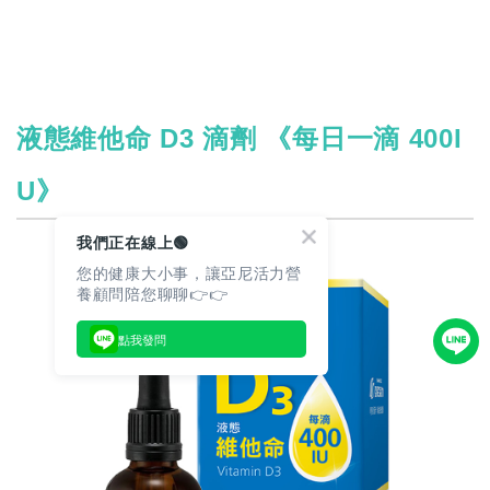
液態維他命 D3 滴劑 《每日一滴 400I
U》
我們正在線上🟢
您的健康大小事，讓亞尼活力營
養顧問陪您聊聊👉👉
點我發問