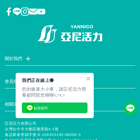
關於我們
門市據點
聯絡我們
評價推薦
品牌故事
企業社會責任
我們正在線上🟢
會員服務
您的健康大小事，讓亞尼活力營
最新消息
試用索取
註冊會員
服務說明
養顧問陪您聊聊👉👉
相關資訊
點我發問
常見問題
企業徵才
合作提案
隱私權聲明
安全保證
亞尼活力有限公司
台灣台中市大雅區雅潭路6-1號
食品業者登錄字號 B-128333140-00000-3