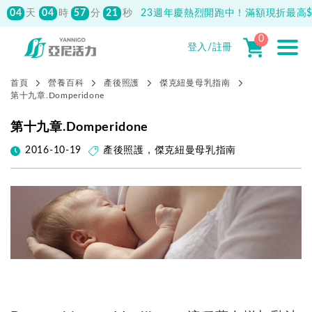
04
04
57
20
天
時
分
秒
23週年慶熱烈開跑中！滿額現折最高$1
0
登入/註冊
首頁
營養百科
產後照護
傑克紐曼母乳指南
第十九章.Domperidone
第十九章.Domperidone
2016-10-19
產後照護
，
傑克紐曼母乳指南