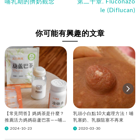
哺乳期的擠奶觀念
第二十章. Fluconazo
le (Diflucan)
你可能有興趣的文章
【常見問答】媽媽茶是什麼？
乳頭小白點10大處理方法！哺
推薦活力媽媽葫蘆巴茶——哺
乳塞奶、乳腺阻塞不再來
乳湯水最佳選擇！
2024-10-23
2020-03-30