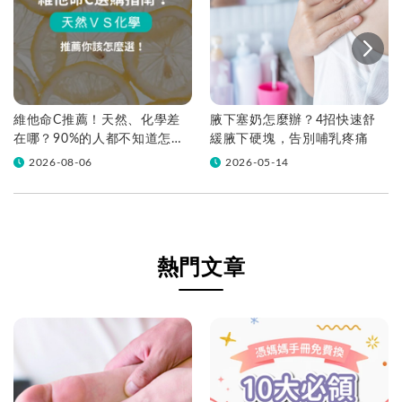
維他命C推薦！天然、化學差
腋下塞奶怎麼辦？4招快速舒
在哪？90%的人都不知道怎麼
緩腋下硬塊，告別哺乳疼痛
挑！帶你一次看
2026-08-06
2026-05-14
熱門文章