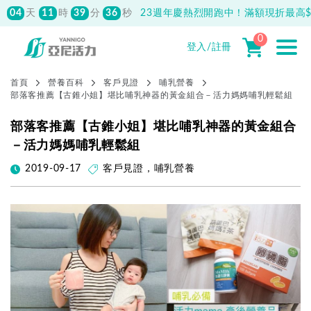
04
11
39
53
天
時
分
秒
23週年慶熱烈開跑中！滿額現折最高$1
先付款滿800元免運！註冊會員最高獲
150元抵用券
0
登入/註冊
首頁
營養百科
客戶見證
哺乳營養
部落客推薦【古錐小姐】堪比哺乳神器的黃金組合－活力媽媽哺乳輕鬆組
部落客推薦【古錐小姐】堪比哺乳神器的黃金組合
－活力媽媽哺乳輕鬆組
2019-09-17
客戶見證
，
哺乳營養