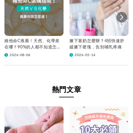
維他命C推薦！天然、化學差
腋下塞奶怎麼辦？4招快速舒
在哪？90%的人都不知道怎麼
緩腋下硬塊，告別哺乳疼痛
挑！帶你一次看
2026-08-06
2026-05-14
熱門文章