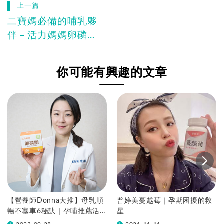
上一篇
二寶媽必備的哺乳夥
伴－活力媽媽卵磷
脂、葫蘆巴茶、汝倍
多
你可能有興趣的文章
【營養師Donna大推】母乳順
普婷美蔓越莓｜孕期困擾的救
暢不塞車6秘訣｜孕哺推薦活
星
力媽媽卵磷脂