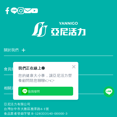
關於我們
門市據點
聯絡我們
評價推薦
品牌故事
企業社會責任
我們正在線上🟢
會員服務
您的健康大小事，讓亞尼活力營
最新消息
試用索取
註冊會員
服務說明
養顧問陪您聊聊👉👉
相關資訊
點我發問
常見問題
企業徵才
合作提案
隱私權聲明
安全保證
亞尼活力有限公司
台灣台中市大雅區雅潭路6-1號
食品業者登錄字號 B-128333140-00000-3