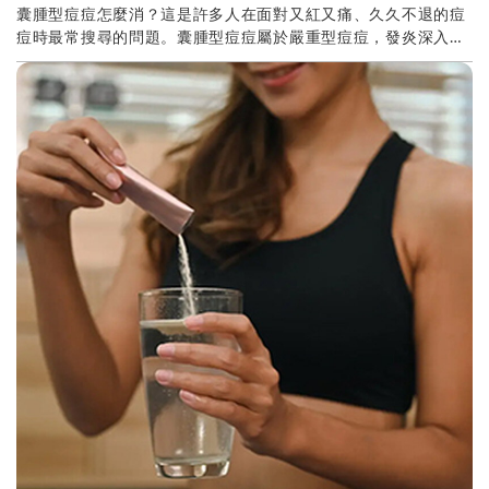
囊腫型痘痘怎麼消？這是許多人在面對又紅又痛、久久不退的痘
痘時最常搜尋的問題。囊腫型痘痘屬於嚴重型痘痘，發炎深入真
皮層，不僅復原期長，還容易留下痘疤或色素沉澱。除...