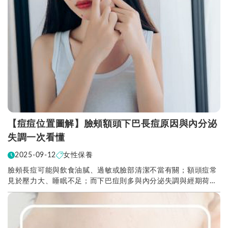
【痘痘位置圖解】臉頰額頭下巴長痘原因與內分泌
失調一次看懂
2025-09-12
女性保養
臉頰長痘可能與飲食油膩、過敏或臉部清潔不當有關；額頭痘常
見於壓力大、睡眠不足；而下巴痘則多與內分泌失調與經期荷爾
蒙變化有關。痘痘的位置不僅反映皮膚問題，更可能是...