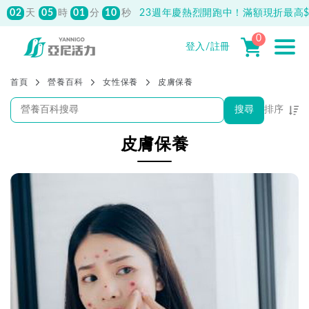
02
05
01
27
天
時
分
秒
23週年慶熱烈開跑中！滿額現折最高$1
先付款滿800元免運！註冊會員最高獲
150元抵用券
0
登入/註冊
首頁
營養百科
女性保養
皮膚保養
搜尋
排序
熱門程度優先
皮膚保養
最新上架優先