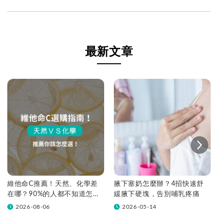
最新文章
維他命C推薦！天然、化學差
腋下塞奶怎麼辦？4招快速舒
在哪？90%的人都不知道怎麼
緩腋下硬塊，告別哺乳疼痛
挑！帶你一次看
2026-08-06
2026-05-14