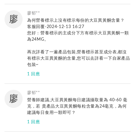
亞尼活力
您好，您的情況建議補充大豆異黃酮和薯蕷山藥
廖郁**
廖
(DHEA)，但因您曾有動過子宮肌瘤手術，建議補充
為何營養標示上沒有標示每份的大豆異黃酮含量？
前先諮詢醫生看體質是不適合充唷！
客服回覆-2024-12-13 16:27
其它問題歡迎使用Line@諮詢，較能立即回覆您唷 ！
您好：營養標示的主成分下方有標示大豆異黃酮一顆
Line@專業諮詢→http://www.iyanni.com/54zl
為24MG。
免付費客服專線：0800-001-380
再次詳看了一遍產品包裝,營養標示甚至成分表,都沒
有標示大豆異黃酮的含量,您可以去詳看一下自家產品
包裝~
1 回應
亞尼活力
您好：
廖郁**
廖
營養標示我們是遵照衛福部食藥署，訂定的國人膳食
營養師建議,大豆異黃酮每日建議攝取量為 40-60 毫
營養素參考攝取量
克，若 貴產品大豆異黃酮每粒含量為24毫克，為何
標示內容為蛋白質、維生素、鈉、鉀、鐵、鎂..等，
建議每日食用一顆即可？
大豆異黃酮不含在標示範圍內，因此營養標示不會另
1 回應
做標示唷！
亞尼活力