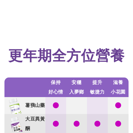
更年期全方位營養
保持
安穩
提升
滋養
好心情
入夢鄉
敏捷力
小花園
●
●
薯蕷山藥
大豆異黃
●
●
●
●
酮