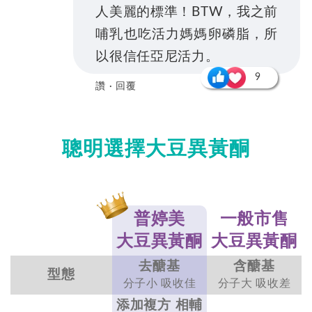
人美麗的標準！BTW，我之前
哺乳也吃活力媽媽卵磷脂，所
以很信任亞尼活力。
9
讚 · 回覆
聰明選擇大豆異黃酮
普婷美
一般市售
大豆異黃酮
大豆異黃酮
去醣基
含醣基
型態
分子小 吸收佳
分子大 吸收差
添加複方 相輔