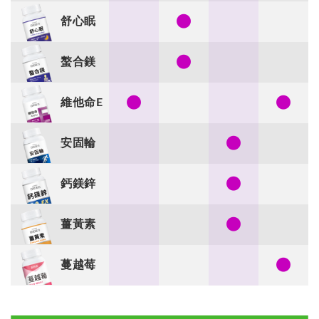
●
舒心眠
●
螯合鎂
●
●
維他命E
●
安固輪
●
鈣鎂鋅
●
薑黃素
●
蔓越莓