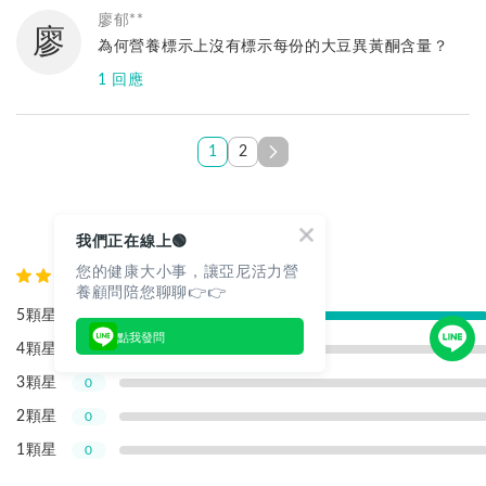
像是B群等以礦物質維生素為主要補充成分的，會需
您好：因台灣法規較為嚴謹，
廖郁**
要列出營養素含量
廖
產品標示劑量，為規定之最高食用劑量。
為何營養標示上沒有標示每份的大豆異黃酮含量？
我們包裝上都有附上營養標示，背方成分表也會依照
不過依據每個人補充需求差異，
政府規定的在標示上由多至少排列。
1 回應
吃法劑量都不太相同，上方建議劑量可當作參考
但請見諒我們無法清楚列出每一項成分的比例及含
若是醫生有建議補充劑量，也可以遵照醫生指示
量，因為這屬於營養師團隊多年執業累積的智慧結晶
亞尼活力
或是您有補充相關的建議需求也可以諮詢我們的營養
如果有特別想詢問的成分含量，我們也都會為您確認
您好：營養標示的主成分下方有標示大豆異黃酮一顆
1
2
師
與解答
為24MG。
有其他問題歡迎使用電話或Line@諮詢，較能立即回
有其他問題歡迎使用電話或Line@諮詢，較能立即回
有其他問題歡迎使用電話或Line@諮詢，較能立即回
覆您唷！
覆您唷！
好評見證
覆您唷！
我們正在線上🟢
Line@專業諮詢→http://www.iyanni.com/54zl
Line@專業諮詢→http://www.iyanni.com/54zl
Line@專業諮詢→http://www.iyanni.com/54zl
您的健康大小事，讓亞尼活力營
免費客服諮詢電話：0800-001-380
27
則評論
免費客服諮詢電話：0800-001-380
免費客服諮詢電話：0800-001-380
養顧問陪您聊聊👉👉
5顆星
27
點我發問
4顆星
0
3顆星
0
2顆星
0
1顆星
0