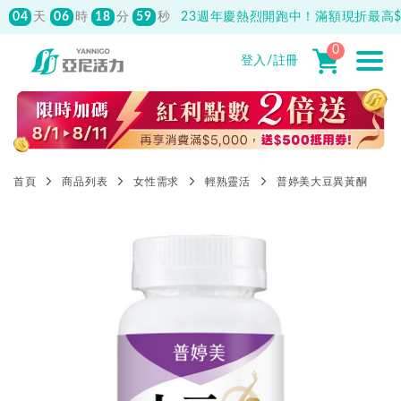
先付款滿800元免運！註冊會員最高獲
150元抵用券
0
登入/註冊
首頁
商品列表
女性需求
輕熟靈活
普婷美大豆異黃酮