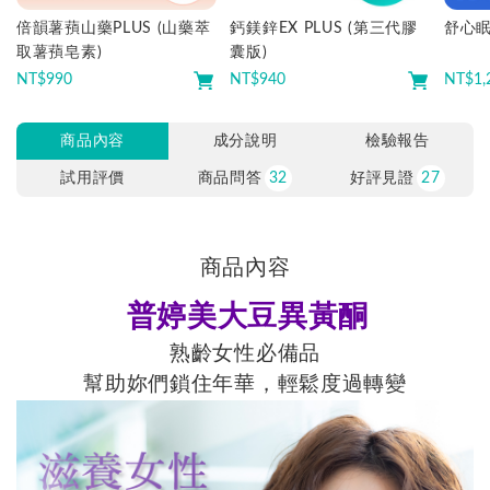
倍韻薯蕷山藥PLUS (山藥萃
鈣鎂鋅EX PLUS (第三代膠
舒心眠
取薯蕷皂素)
囊版)
NT$
990
NT$
940
NT$
1,
商品內容
成分說明
檢驗報告
試用評價
商品問答
32
好評見證
27
商品內容
普婷美大豆異黃酮
熟齡女性必備品
幫助妳們鎖住年華，輕鬆度過轉變