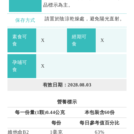
品標示為主。
請置於陰涼乾燥處，避免陽光直射。
保存方式
素食可
經期可
X
X
食
食
孕哺可
X
食
有效日期：2028.08.03
營養標示
每一份量(1顆)0.44公克
本包裝含60份
每份
每日參考值百分比
維他命B2
1毫克
63%