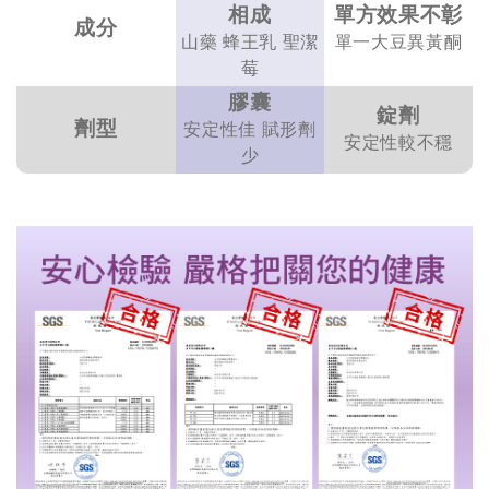
相成
單方效果不彰
成分
山藥 蜂王乳 聖潔
單一大豆異黃酮
莓
膠囊
錠劑
劑型
安定性佳 賦形劑
安定性較不穩
少