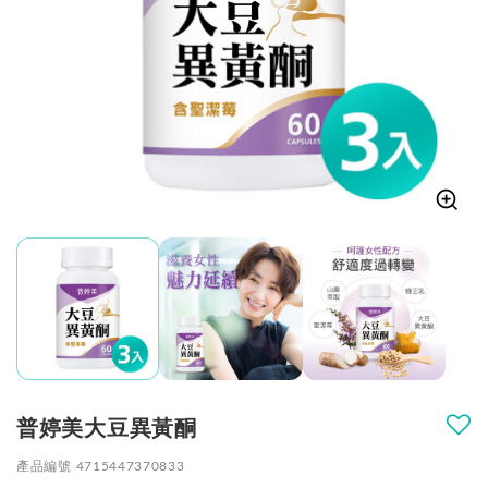
普婷美大豆異黃酮
產品編號 4715447370833