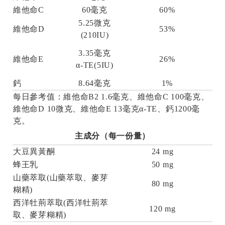
維他命C
60毫克
60%
5.25微克
維他命D
53%
(210IU)
3.35毫克
維他命E
26%
α-TE(5IU)
鈣
8.64毫克
1%
每日參考值：維他命B2 1.6毫克、維他命C 100毫克、
維他命D 10微克、維他命E 13毫克α-TE、鈣1200毫
克。
主成分（每一份量）
大豆異黃酮
24 mg
蜂王乳
50 mg
山藥萃取(山藥萃取、麥芽
80 mg
糊精)
西洋牡荊萃取(西洋牡荊萃
120 mg
取、麥芽糊精)