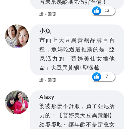
替未來熟齡期先做好準備！
13
讚 · 回覆
小魚
市面上大豆異黃酮品牌百百
種，魚媽吃過最推薦的是...亞
尼活力的「普婷美仕女維他
命」大豆異黃酮+聖潔莓
7
讚 · 回覆
Alaxy
婆婆那麼不舒服，買了亞尼活
力的：【普婷美大豆異黃酮】
給婆婆吃～讓年齡不是定義女